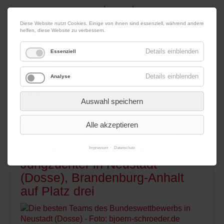
|
|
06. August 2026
Impressum
Kontakt
Datenschutz
Diese Website nutzt Cookies. Einige von ihnen sind essenziell, während andere
helfen, diese Website zu verbessern.
Werbung
Details einblenden
Essenziell
Details einblenden
Analyse
Menü
Auswahl speichern
09.06.2013 10:58
von Redaktion
Alle akzeptieren
Baden-Württemberg gewinnt
Bundeswettbewerb der
Impressum
Datenschutz
Jungzüchter in Neustadt
(Dosse), Brandenburg-Anhalt
auf Platz drei