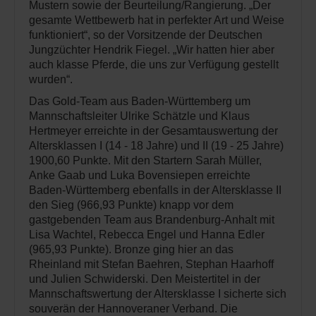
Mustern sowie der Beurteilung/Rangierung. „Der
gesamte Wettbewerb hat in perfekter Art und Weise
funktioniert“, so der Vorsitzende der Deutschen
Jungzüchter Hendrik Fiegel. „Wir hatten hier aber
auch klasse Pferde, die uns zur Verfügung gestellt
wurden“.
Das Gold-Team aus Baden-Württemberg um
Mannschaftsleiter Ulrike Schätzle und Klaus
Hertmeyer erreichte in der Gesamtauswertung der
Altersklassen I (14 - 18 Jahre) und II (19 - 25 Jahre)
1900,60 Punkte. Mit den Startern Sarah Müller,
Anke Gaab und Luka Bovensiepen erreichte
Baden-Württemberg ebenfalls in der Altersklasse II
den Sieg (966,93 Punkte) knapp vor dem
gastgebenden Team aus Brandenburg-Anhalt mit
Lisa Wachtel, Rebecca Engel und Hanna Edler
(965,93 Punkte). Bronze ging hier an das
Rheinland mit Stefan Baehren, Stephan Haarhoff
und Julien Schwiderski. Den Meistertitel in der
Mannschaftswertung der Altersklasse I sicherte sich
souverän der Hannoveraner Verband. Die