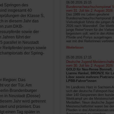
06.08.2026 15:15
nd Springen des
Bundesnachwuchschampionat Vie
sind insgesamt 40
vom 31. Juli bis 2. August 2026
Das 1989 ins Leben gerufene
rprüfungen der Klasse S,
Bundesnachwuchschampionat 
ch in diesem Jahr das
Vielseitigkeit führte die jungen 
2026 nach Warendorf. Der Wettb
onen zum DKB-
junge Reiter*innen für die Vielsei
essurpferde sowie der
begeistern soll, wird in den Abte
 Jahren führt der
Pferde und Ponys ausgetragen.
war mit drei Reiterinnen vertrete
 parallel in Neustadt
Weiterlesen
 Reitpferde/-ponys sowie
championats der Spring-
05.08.2026 17:15
Deutsche Jugend-Meisterschaft
vom 30. Juli bis 2. August 2026
GOLD für Nea-Renee Bonneß, 
Lianne Hankel, BRONZE für La
Libor sowie mehrere Platzieru
er Region: Das
LPBB-Fahrer*innen
t vor der Tür. Am
Im Landkreis Harz in Sachsen-An
Berlin-Brandenburger
sich der deutsche Fahrsport-Na
über 140 Gespannen dem bunde
en in Neustadt (Dosse)
Wettkampf um die Meisterschafts
diesem Jahr wird getrennt
Medaillen. Neun deutsche Jugen
Meisterschaftstitel waren bei d
tert und prämiert. Das
Pferden in drei Altersklassen un
gt einen Tag später in
Anspannarten zu vergeben.