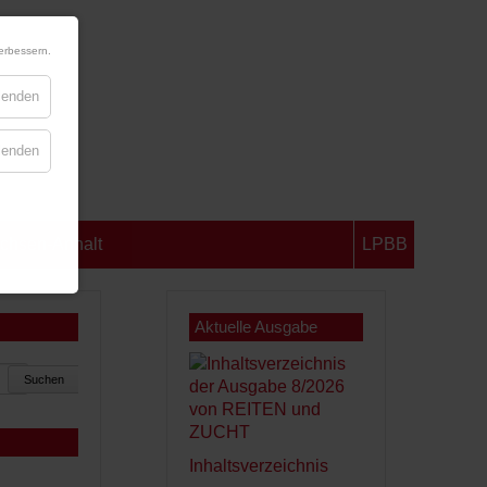
erbessern.
blenden
blenden
chsen-Anhalt
LPBB
Aktuelle Ausgabe
Suchen
Inhaltsverzeichnis