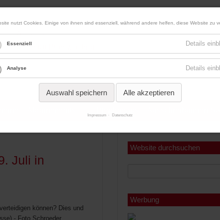
site nutzt Cookies. Einige von ihnen sind essenziell, während andere helfen, diese Website zu v
Werbung
Details ein
Essenziell
Details ein
Analyse
Auswahl speichern
Alle akzeptieren
ermine
Abonnements
Pferdemaps
Ausschreibungen Sa
Impressum
Datenschutz
Miniabonnement
Jahresabonnement
Website durchsuchen
 Juli in
Werbung
 verteidigen können? Dies und
sse) - Foto Schroeder