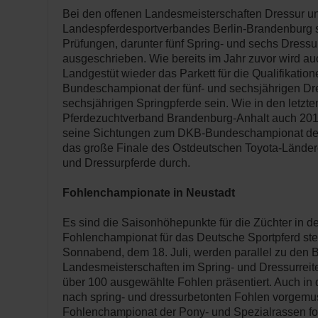
Bei den offenen Landesmeisterschaften Dressur u
Landespferdesportverbandes Berlin-Brandenburg 
Prüfungen, darunter fünf Spring- und sechs Dressu
ausgeschrieben. Wie bereits im Jahr zuvor wird au
Landgestüt wieder das Parkett für die Qualifikati
Bundeschampionat der fünf- und sechsjährigen Dr
sechsjährigen Springpferde sein. Wie in den letzten
Pferdezuchtverband Brandenburg-Anhalt auch 2015
seine Sichtungen zum DKB-Bundeschampionat der
das große Finale des Ostdeutschen Toyota-Länder
und Dressurpferde durch.
Fohlenchampionate in Neustadt
Es sind die Saisonhöhepunkte für die Züchter in d
Fohlenchampionat für das Deutsche Sportpferd steh
Sonnabend, dem 18. Juli, werden parallel zu den 
Landesmeisterschaften im Spring- und Dressurreit
über 100 ausgewählte Fohlen präsentiert. Auch in 
nach spring- und dressurbetonten Fohlen vorgemus
Fohlenchampionat der Pony- und Spezialrassen fol