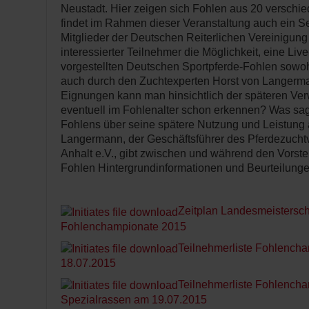
Neustadt. Hier zeigen sich Fohlen aus 20 verschi
findet im Rahmen dieser Veranstaltung auch ein S
Mitglieder der Deutschen Reiterlichen Vereinigung 
interessierter Teilnehmer die Möglichkeit, eine Li
vorgestellten Deutschen Sportpferde-Fohlen sowoh
auch durch den Zuchtexperten Horst von Langerma
Eignungen kann man hinsichtlich der späteren Ver
eventuell im Fohlenalter schon erkennen? Was sag
Fohlens über seine spätere Nutzung und Leistung 
Langermann, der Geschäftsführer des Pferdezuch
Anhalt e.V., gibt zwischen und während den Vorste
Fohlen Hintergrundinformationen und Beurteilunge
Zeitplan Landesmeistersch
Fohlenchampionate 2015
Teilnehmerliste Fohlenc
18.07.2015
Teilnehmerliste Fohlench
Spezialrassen am 19.07.2015