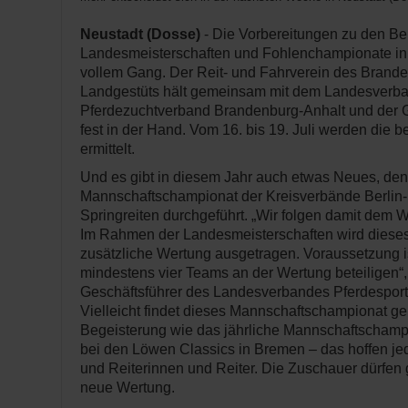
Neustadt (Dosse)
- Die Vorbereitungen zu den Be
Landesmeisterschaften und Fohlenchampionate in 
vollem Gang. Der Reit- und Fahrverein des Brand
Landgestüts hält gemeinsam mit dem Landesverba
Pferdezuchtverband Brandenburg-Anhalt und der Ge
fest in der Hand. Vom 16. bis 19. Juli werden die b
ermittelt.
Und es gibt in diesem Jahr auch etwas Neues, den
Mannschaftschampionat der Kreisverbände Berlin
Springreiten durchgeführt. „Wir folgen damit dem W
Im Rahmen der Landesmeisterschaften wird diese
zusätzliche Wertung ausgetragen. Voraussetzung is
mindestens vier Teams an der Wertung beteiligen“, 
Geschäftsführer des Landesverbandes Pferdesport
Vielleicht findet dieses Mannschaftschampionat ge
Begeisterung wie das jährliche Mannschaftscham
bei den Löwen Classics in Bremen – das hoffen jed
und Reiterinnen und Reiter. Die Zuschauer dürfen 
neue Wertung.