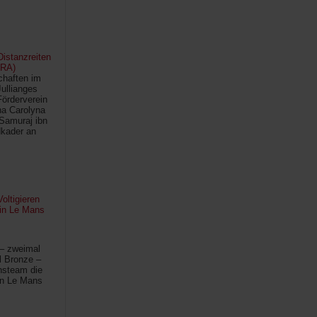
istanzreiten
FRA)
chaften im
Jullianges
Förderverein
na Carolyna
Samuraj ibn
kader an
oltigieren
 in Le Mans
 – zweimal
l Bronze –
hsteam die
in Le Mans