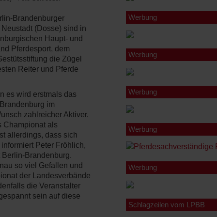
Werbung
rlin-Brandenburger
Neustadt (Dosse) sind in
enburgischen Haupt- und
nd Pferdesport, dem
Werbung
stütsstiftung die Zügel
esten Reiter und Pferde
Werbung
n es wird erstmals das
-Brandenburg im
unsch zahlreicher Aktiver.
s Championat als
Werbung
t allerdings, dass sich
informiert Peter Fröhlich,
 Berlin-Brandenburg.
nau so viel Gefallen und
Werbung
pionat der Landesverbände
enfalls die Veranstalter
gespannt sein auf diese
Schlagzeilen vom LPBB