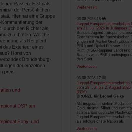
edenen Rassen. Erstmals
Weiterlesen
eminar der Persönlichen
statt. Hier hat eine Gruppe
03.08.2026 18:55
ve-Kommentierung der
Jugend-Europameisterschaften D
am 31. Juli 2026 in Jullianges (
l durch den Richter als
Bei den Jugend-Europameisters
nn zu erhalten. Welche
Distanzreiten im französischen 
wendung als Reitpferd
gingen mit Marlen Grell (Equus 
PRU) und Djebel Rio sowie Lilia
t das Exterieur eines
Ruml (PSG Ruppiner Land) und 
aus? Horst von
Samal zwei LPBB-Landesjugend
den Start.
tverbandes Brandenburg-
llungen der einzelnen
Weiterlesen
n preis.
03.08.2026 17:00
Jugend-Europameisterschaften V
vom 29. Juli bis 2. August 2026
aften und
(FRA)
BRONZE für Leonel Gelke
Mit insgesamt sieben Medaillen
hampionat DSP am
Gold, dreimal Silber und zweima
schloss das deutsche Nachwuc
Jugend-Europameisterschaften 
als erfolgreichste Nation ab.
ampionat Pony- und
Weiterlesen