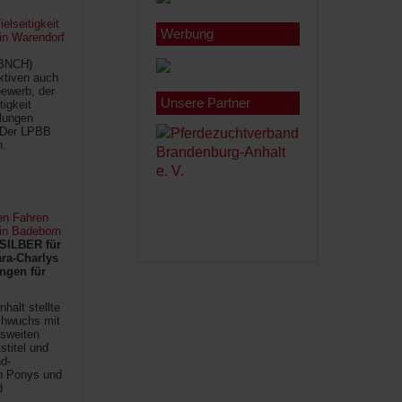
lseitigkeit
Werbung
 in Warendorf
(BNCH)
Aktiven auch
ewerb, der
Unsere Partner
tigkeit
ilungen
 Der LPBB
n.
en Fahren
 in Badeborn
SILBER für
ra-Charlys
ngen für
halt stellte
chwuchs mit
sweiten
titel und
d-
en Ponys und
d