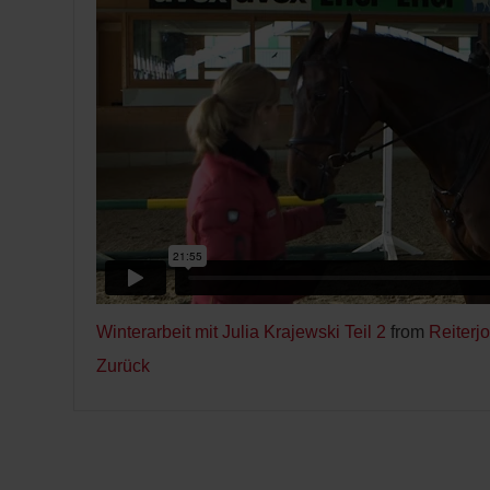
Winterarbeit mit Julia Krajewski Teil 2
from
Reiterj
Zurück