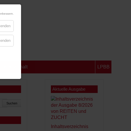
erbessern.
blenden
blenden
chsen-Anhalt
LPBB
Aktuelle Ausgabe
Suchen
Inhaltsverzeichnis