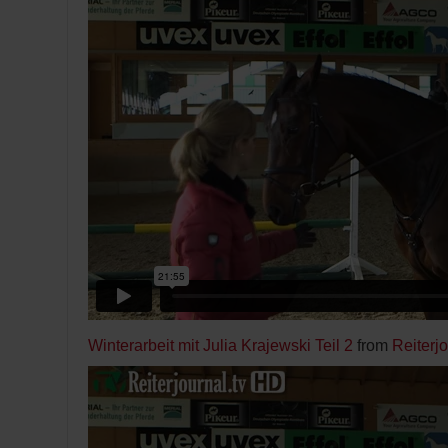
Winterarbeit mit Julia Krajewski Teil 2
from
Reiterj