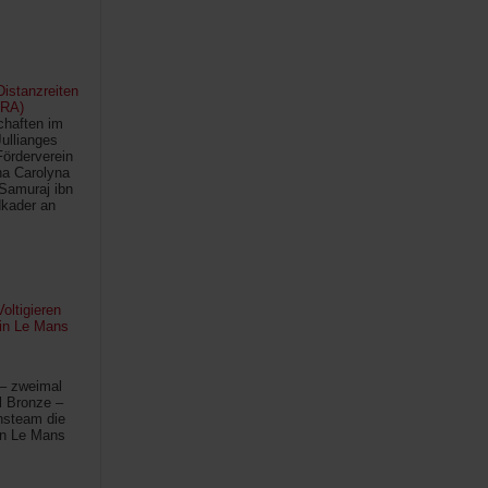
istanzreiten
FRA)
chaften im
Jullianges
Förderverein
na Carolyna
Samuraj ibn
kader an
oltigieren
 in Le Mans
 – zweimal
l Bronze –
hsteam die
in Le Mans