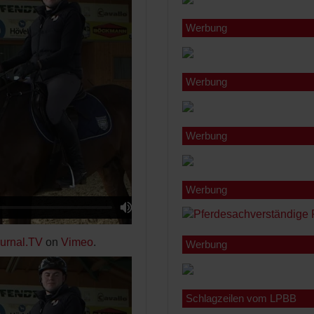
Werbung
Werbung
Werbung
Werbung
ournal.TV
on
Vimeo
.
Werbung
Schlagzeilen vom LPBB