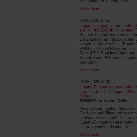
Anspannarten zu vergeben.
Weiterlesen
03.08.2026 18:55
Jugend-Europameisterschaften D
am 31. Juli 2026 in Jullianges (
Bei den Jugend-Europameisters
Distanzreiten im französischen 
gingen mit Marlen Grell (Equus 
PRU) und Djebel Rio sowie Lilia
Ruml (PSG Ruppiner Land) und 
Samal zwei LPBB-Landesjugend
den Start.
Weiterlesen
03.08.2026 17:00
Jugend-Europameisterschaften V
vom 29. Juli bis 2. August 2026
(FRA)
BRONZE für Leonel Gelke
Mit insgesamt sieben Medaillen
Gold, dreimal Silber und zweima
schloss das deutsche Nachwuc
Jugend-Europameisterschaften 
als erfolgreichste Nation ab.
Weiterlesen