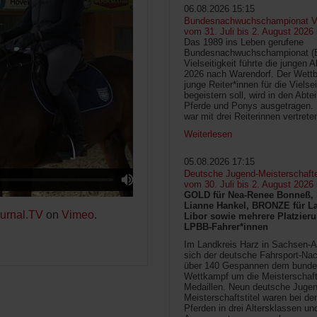
06.08.2026 15:15
Bundesnachwuchschampionat Vie
vom 31. Juli bis 2. August 2026
Das 1989 ins Leben gerufene
Bundesnachwuchschampionat 
Vielseitigkeit führte die jungen 
2026 nach Warendorf. Der Wettb
junge Reiter*innen für die Vielsei
begeistern soll, wird in den Abte
Pferde und Ponys ausgetragen.
war mit drei Reiterinnen vertrete
Weiterlesen
05.08.2026 17:15
Deutsche Jugend-Meisterschaft
vom 30. Juli bis 2. August 2026
GOLD für Nea-Renee Bonneß, 
Lianne Hankel, BRONZE für La
ournal.TV
on
Vimeo
.
Libor sowie mehrere Platzieru
LPBB-Fahrer*innen
Im Landkreis Harz in Sachsen-An
sich der deutsche Fahrsport-Na
über 140 Gespannen dem bunde
Wettkampf um die Meisterschafts
Medaillen. Neun deutsche Jugen
Meisterschaftstitel waren bei d
Pferden in drei Altersklassen un