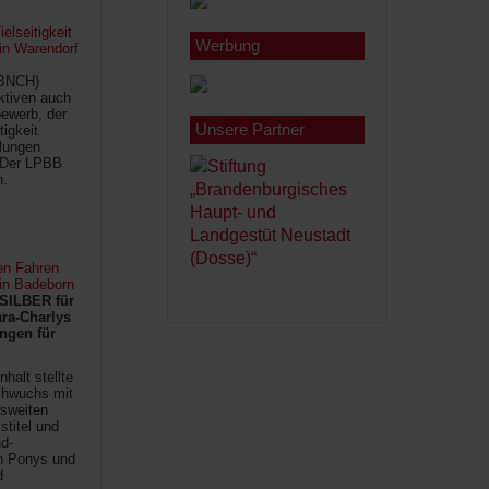
lseitigkeit
Werbung
 in Warendorf
(BNCH)
Aktiven auch
ewerb, der
Unsere Partner
tigkeit
ilungen
 Der LPBB
n.
en Fahren
 in Badeborn
SILBER für
ra-Charlys
ngen für
halt stellte
chwuchs mit
sweiten
titel und
d-
en Ponys und
d