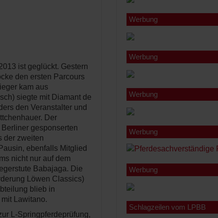
Werbung
Werbung
2013 ist geglückt. Gestern
ocke den ersten Parcours
Sieger kam aus
Werbung
ch) siegte mit Diamant de
ders den Veranstalter und
ttchenhauer. Der
Berliner gesponserten
Werbung
s der zweiten
usin, ebenfalls Mitglied
ms nicht nur auf dem
iegerstute Babajaga. Die
Werbung
örderung Löwen Classics)
bteilung blieb in
mit Lawitano.
Schlagzeilen vom LPBB
zur L-Springpferdeprüfung,