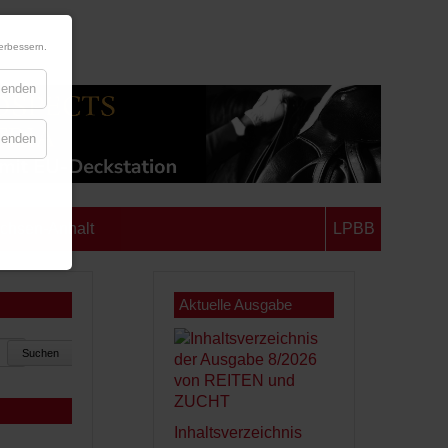
erbessern.
blenden
blenden
chsen-Anhalt
LPBB
Aktuelle Ausgabe
Suchen
Inhaltsverzeichnis