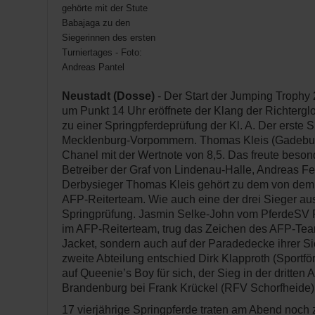
gehörte mit der Stute
Babajaga zu den
Siegerinnen des ersten
Turniertages - Foto:
Andreas Pantel
Neustadt (Dosse)
- Der Start der Jumping Trophy 
um Punkt 14 Uhr eröffnete der Klang der Richtergl
zu einer Springpferdeprüfung der Kl. A. Der erste 
Mecklenburg-Vorpommern. Thomas Kleis (Gadebus
Chanel mit der Wertnote von 8,5. Das freute beson
Betreiber der Graf von Lindenau-Halle, Andreas Fe
Derbysieger Thomas Kleis gehört zu dem von dem 
AFP-Reiterteam. Wie auch eine der drei Sieger au
Springprüfung. Jasmin Selke-John vom PferdeSV Pa
im AFP-Reiterteam, trug das Zeichen des AFP-Tea
Jacket, sondern auch auf der Paradedecke ihrer S
zweite Abteilung entschied Dirk Klapproth (Sportf
auf Queenie’s Boy für sich, der Sieg in der dritten A
Brandenburg bei Frank Krückel (RFV Schorfheide) 
17 vierjährige Springpferde traten am Abend noch 