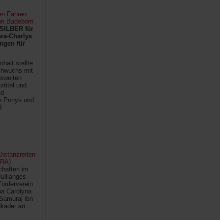
en Fahren
 in Badeborn
SILBER für
ra-Charlys
ngen für
halt stellte
chwuchs mit
sweiten
titel und
d-
en Ponys und
d
istanzreiten
FRA)
chaften im
Jullianges
Förderverein
na Carolyna
Samuraj ibn
kader an