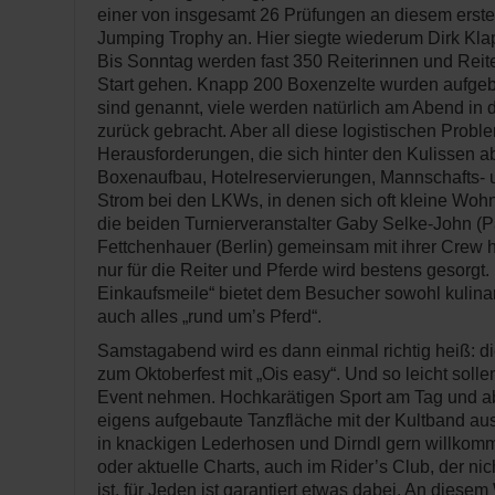
einer von insgesamt 26 Prüfungen an diesem ers
Jumping Trophy an. Hier siegte wiederum Dirk Klap
Bis Sonntag werden fast 350 Reiterinnen und Reit
Start gehen. Knapp 200 Boxenzelte wurden aufgeb
sind genannt, viele werden natürlich am Abend in d
zurück gebracht. Aber all diese logistischen Prob
Herausforderungen, die sich hinter den Kulissen a
Boxenaufbau, Hotelreservierungen, Mannschafts- 
Strom bei den LKWs, in denen sich oft kleine Wo
die beiden Turnierveranstalter Gaby Selke-John (
Fettchenhauer (Berlin) gemeinsam mit ihrer Crew he
nur für die Reiter und Pferde wird bestens gesorgt
Einkaufsmeile“ bietet dem Besucher sowohl kulina
auch alles „rund um’s Pferd“.
Samstagabend wird es dann einmal richtig heiß: di
zum Oktoberfest mit „Ois easy“. Und so leicht soll
Event nehmen. Hochkarätigen Sport am Tag und ab
eigens aufgebaute Tanzfläche mit der Kultband aus
in knackigen Lederhosen und Dirndl gern willkom
oder aktuelle Charts, auch im Rider’s Club, der nic
ist, für Jeden ist garantiert etwas dabei. An dies