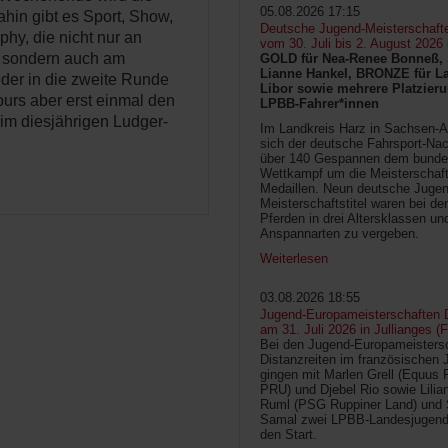
05.08.2026 17:15
hin gibt es Sport, Show,
Deutsche Jugend-Meisterschaft
y, die nicht nur an
vom 30. Juli bis 2. August 2026
 sondern auch am
GOLD für Nea-Renee Bonneß, 
Lianne Hankel, BRONZE für La
er in die zweite Runde
Libor sowie mehrere Platzieru
ours aber erst einmal den
LPBB-Fahrer*innen
 im diesjährigen Ludger-
Im Landkreis Harz in Sachsen-An
sich der deutsche Fahrsport-Na
über 140 Gespannen dem bunde
Wettkampf um die Meisterschafts
Medaillen. Neun deutsche Jugen
Meisterschaftstitel waren bei d
Pferden in drei Altersklassen un
Anspannarten zu vergeben.
Weiterlesen
03.08.2026 18:55
Jugend-Europameisterschaften D
am 31. Juli 2026 in Jullianges (
Bei den Jugend-Europameisters
Distanzreiten im französischen 
gingen mit Marlen Grell (Equus 
PRU) und Djebel Rio sowie Lilia
Ruml (PSG Ruppiner Land) und 
Samal zwei LPBB-Landesjugend
den Start.