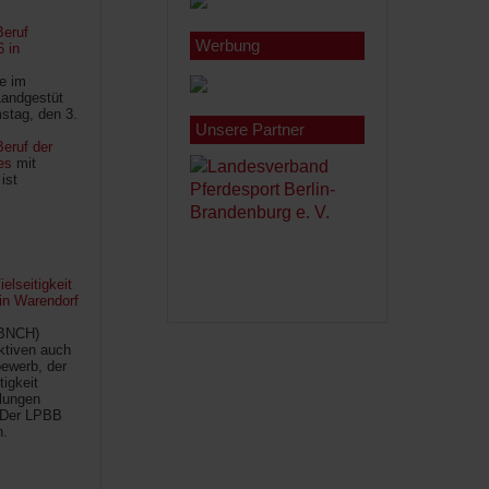
Beruf
Werbung
6 in
le im
Landgestüt
stag, den 3.
Unsere Partner
eruf der
es
mit
ist
lseitigkeit
 in Warendorf
(BNCH)
Aktiven auch
ewerb, der
tigkeit
ilungen
 Der LPBB
n.