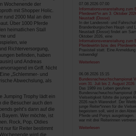
ten Wochenende der
07.08.2026 07:00
Informationsveranstaltung zum 
proth mit Shopper Holic.
Pferdewirt*in am 3. Oktober 202
er rund 2000 Mal an den
Neustadt (Dosse)
In der Landesreit- und Fahrschu
aut. Über 1000 Pferde
Brandenburgischen Haupt- und 
en heimatlichen Stall
Neustadt (Dosse) findet am Sam
leme und
Oktober 2026, eine
Informationsveranstaltung zum B
bspielen, wie
Pferdewirtin bzw. des Pferdewirt
und Richterversorgung,
Praxisteil statt. Eine Anmeldung 
notwendig!
hnungen befinden, haben
Pausin) und Andreas
Weiterlesen
rvorragend im Griff. Nicht
. Eine „Schlemmer- und
06.08.2026 15:15
Bundesnachwuchschampionat Vie
rische Abwechslung, als
vom 31. Juli bis 2. August 2026
Das 1989 ins Leben gerufene
Bundesnachwuchschampionat 
e Jumping Trophy lädt ein
Vielseitigkeit führte die jungen 
2026 nach Warendorf. Der Wettb
en die Besucher auch den
junge Reiter*innen für die Vielsei
ends geht’s dann auf die
begeistern soll, wird in den Abte
 Bayern. Wer möchte, ist
Pferde und Ponys ausgetragen.
war mit drei Reiterinnen vertrete
men. Rock, Pop, Oldies
Weiterlesen
ht nur für Reiter bestimmt
em Wochenende wird die