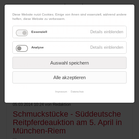
|
|
08. August 2026
Impressum
Kontakt
Datenschutz
Diese Website nutzt Cookies. Einige von ihnen sind essenziell, während andere
helfen, diese Website zu verbessern.
Details einblenden
Essenziell
Details einblenden
Analyse
Werbung
Auswahl speichern
Alle akzeptieren
Menü
Impressum
Datenschutz
05.03.2014 10:24
von Redaktion
Schmuckstücke - Süddeutsche
Reitpferdeauktion am 5. April in
München-Riem