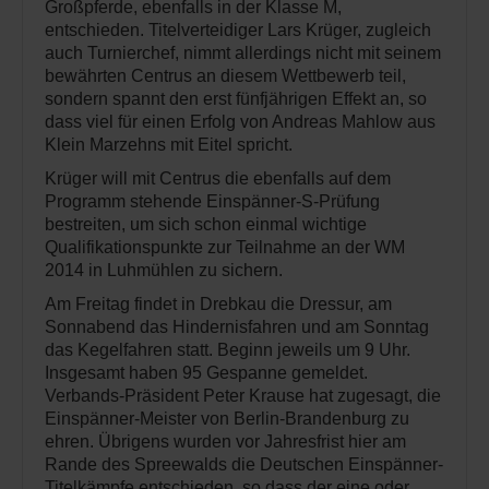
Großpferde, ebenfalls in der Klasse M,
entschieden. Titelverteidiger Lars Krüger, zugleich
auch Turnierchef, nimmt allerdings nicht mit seinem
bewährten Centrus an diesem Wettbewerb teil,
sondern spannt den erst fünfjährigen Effekt an, so
dass viel für einen Erfolg von Andreas Mahlow aus
Klein Marzehns mit Eitel spricht.
Krüger will mit Centrus die ebenfalls auf dem
Programm stehende Einspänner-S-Prüfung
bestreiten, um sich schon einmal wichtige
Qualifikationspunkte zur Teilnahme an der WM
2014 in Luhmühlen zu sichern.
Am Freitag findet in Drebkau die Dressur, am
Sonnabend das Hindernisfahren und am Sonntag
das Kegelfahren statt. Beginn jeweils um 9 Uhr.
Insgesamt haben 95 Gespanne gemeldet.
Verbands-Präsident Peter Krause hat zugesagt, die
Einspänner-Meister von Berlin-Brandenburg zu
ehren. Übrigens wurden vor Jahresfrist hier am
Rande des Spreewalds die Deutschen Einspänner-
Titelkämpfe entschieden, so dass der eine oder