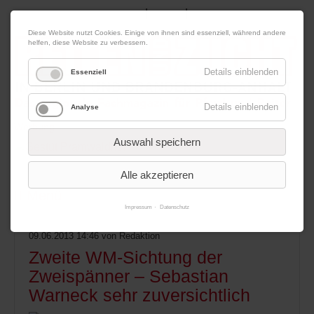
|
|
07. August 2026
Impressum
Kontakt
Datenschutz
Diese Website nutzt Cookies. Einige von ihnen sind essenziell, während andere
helfen, diese Website zu verbessern.
Details einblenden
Essenziell
Details einblenden
Analyse
Werbung
Auswahl speichern
Alle akzeptieren
Menü
Impressum
Datenschutz
09.06.2013 14:46
von Redaktion
Zweite WM-Sichtung der
Zweispänner – Sebastian
Warneck sehr zuversichtlich