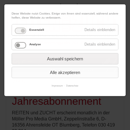
|
|
09. August 2026
Impressum
Kontakt
Datenschutz
Diese Website nutzt Cookies. Einige von ihnen sind essenziell, während andere
helfen, diese Website zu verbessern.
Details einblenden
Essenziell
Details einblenden
Analyse
Werbung
Auswahl speichern
Alle akzeptieren
Menü
Impressum
Datenschutz
Jahresabonnement
REITEN und ZUCHT erscheint monatlich in der
Möller Pro Media GmbH, Zeppelinstraße 6, D-
16356 Ahrensfelde OT Blumberg, Telefon 030 419