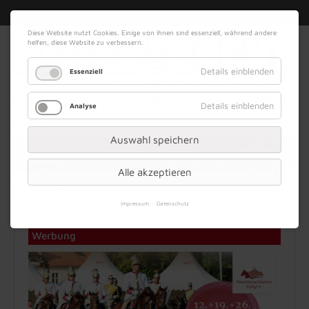
|
|
08. August 2026
Impressum
Kontakt
Datenschutz
Diese Website nutzt Cookies. Einige von ihnen sind essenziell, während andere
helfen, diese Website zu verbessern.
Details einblenden
Essenziell
Details einblenden
Analyse
Werbung
Auswahl speichern
Alle akzeptieren
Menü
Impressum
Datenschutz
Werbung