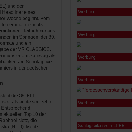
EL) und der
Werbung
i Headliner eines
ner Woche beginnt. Vom
allen einmal mehr als
 Emotionen. Teilnehmer aus
Werbung
fungen im Springen, der 39.
ormate und ein
sgabe der VR CLASSICS.
eumünster am Samstag als
Werbung
nbanken am Sonntag live
urniers in der deutschen
Werbung
en
steht die 39. FEI
nster als achte von zehn
Werbung
. Entsprechend
en aktuellen Top 10 der
Raphael Netz, die
Schlagzeilen vom LPBB
istra (NED), Moritz