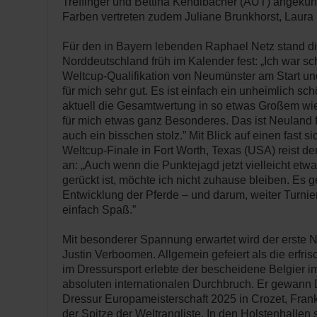
Treffinger und Bettina Kendlbacher (AUT) angekün
Farben vertreten zudem Juliane Brunkhorst, Laura 
Für den in Bayern lebenden Raphael Netz stand d
Norddeutschland früh im Kalender fest: „Ich war s
Weltcup-Qualifikation von Neumünster am Start und
für mich sehr gut. Es ist einfach ein unheimlich sc
aktuell die Gesamtwertung in so etwas Großem wie
für mich etwas ganz Besonderes. Das ist Neuland f
auch ein bisschen stolz.” Mit Blick auf einen fast si
Weltcup-Finale in Fort Worth, Texas (USA) reist de
an: „Auch wenn die Punktejagd jetzt vielleicht etw
gerückt ist, möchte ich nicht zuhause bleiben. Es g
Entwicklung der Pferde – und darum, weiter Turnie
einfach Spaß.”
Mit besonderer Spannung erwartet wird der erste N
Justin Verboomen. Allgemein gefeiert als die erfr
im Dressursport erlebte der bescheidene Belgier 
absoluten internationalen Durchbruch. Er gewann 
Dressur Europameisterschaft 2025 in Crozet, Frank
der Spitze der Weltrangliste. In den Holstenhallen 