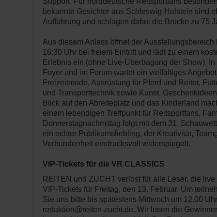
Support. Für norddeutsche Reitsportfans besonder
bekannte Gesichter aus Schleswig-Holstein sind eb
Aufführung und schlagen dabei die Brücke zu 75 J
Aus diesem Anlass öffnet der Ausstellungsbereich 
16:30 Uhr bei freiem Eintritt und lädt zu einem kos
Erlebnis ein (ohne Live-Übertragung der Show). In
Foyer und im Forum wartet ein vielfältiges Angebot
Freizeitmode, Ausrüstung für Pferd und Reiter, Fütt
und Transporttechnik sowie Kunst, Geschenkideen
Blick auf den Abreiteplatz und das Kinderland mac
einem lebendigen Treffpunkt für Reitsportfans, Fam
Donnerstagnachmittag folgt mit dem 31. Schauwet
ein echter Publikumsliebling, der Kreativität, Team
Verbundenheit eindrucksvoll widerspiegelt.
VIP-Tickets für die VR CLASSICS
REITEN und ZUCHT verlost für alle Leser, die live
VIP-Tickets für Freitag, den 13. Februar. Um teil
Sie uns bitte bis spätestens Mittwoch um 12.00 Uhr
redaktion@reiten-zucht.de. Wir losen die Gewinner