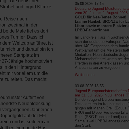
digt. Die deutschen
05.08.2026 17:15
Strobel und Ingrid Klimke.
Deutsche Jugend-Meisterschaft
vom 30. Juli bis 2. August 2026
GOLD für Nea-Renee Bonneß, 
ie Reise nach
Lianne Hankel, BRONZE für La
chon zweimal in der
Libor sowie mehrere Platzieru
LPBB-Fahrer*innen
 beide Male lief es dort
hönes Turnier. Dass ich
Im Landkreis Harz in Sachsen-An
sich der deutsche Fahrsport-Na
 dem Weltcup anführe, ist
über 140 Gespannen dem bunde
ür mich und darauf bin ich
Wettkampf um die Meisterschafts
Medaillen. Neun deutsche Jugen
cheren Startplatz im
Meisterschaftstitel waren bei d
r 27-Jährige hochmotiviert
Pferden in drei Altersklassen un
as in den Hintergrund
Anspannarten zu vergeben.
eht mir vor allem um die
Weiterlesen
re zu reiten. Das macht
03.08.2026 18:55
Jugend-Europameisterschaften D
am 31. Juli 2026 in Jullianges (
eumünster Auftritt von
Bei den Jugend-Europameisters
ischendste Neuentdeckung
Distanzreiten im französischen 
gingen mit Marlen Grell (Equus 
im vergangenen Jahr einen
PRU) und Djebel Rio sowie Lilia
Doppelgold auf der FEI
Ruml (PSG Ruppiner Land) und 
Samal zwei LPBB-Landesjugend
reich und ist seitdem an
den Start.
stellt er Djembe de Hus