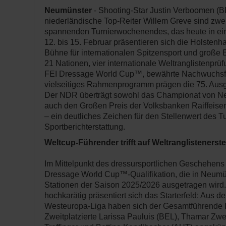
Neumünster
- Shooting-Star Justin Verboomen (B
niederländische Top-Reiter Willem Greve sind zwe
spannenden Turnierwochenendes, das heute in ei
12. bis 15. Februar präsentieren sich die Holstenh
Bühne für internationalen Spitzensport und große
21 Nationen, vier internationale Weltranglistenprü
FEI Dressage World Cup™, bewährte Nachwuchsf
vielseitiges Rahmenprogramm prägen die 75. Au
Der NDR überträgt sowohl das Championat von N
auch den Großen Preis der Volksbanken Raiffeise
– ein deutliches Zeichen für den Stellenwert des T
Sportberichterstattung.
Weltcup-Führender trifft auf Weltranglistenerst
Im Mittelpunkt des dressursportlichen Geschehens 
Dressage World Cup™-Qualifikation, die in Neumü
Stationen der Saison 2025/2026 ausgetragen wird
hochkarätig präsentiert sich das Starterfeld: Aus d
Westeuropa-Liga haben sich der Gesamtführende 
Zweitplatzierte Larissa Pauluis (BEL), Thamar Zwe