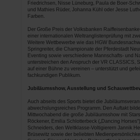
Friedrichsen, Nisse Lüneburg, Paula de Boer-Sch
und Mathies Rüder, Johanna Kühl oder Jesse Luthe
Farben.
Der Große Preis der Volksbanken Raiffeisenbanke
einer internationalen Weltranglistenprüfung mit z
Weitere Wettbewerbe wie das HGW Bundesnachw
Springreiter, die Championate der Pferdestadt Neu
Eventing sowie verschiedene Mannschafts- und 
unterstreichen den Anspruch der VR CLASSICS, Sp
auf einer Bühne zu vereinen – unterstützt und gefe
fachkundigen Publikum.
Jubiläumsshow, Ausstellung und Schauwettbe
Auch abseits des Sports bietet die Jubiläumsveran
abwechslungsreiches Programm. Den Auftakt bilde
Mittwochabend die große Jubiläumsshow mit Stars
Röckener, Emilia Schlotterbeck („Dancing Horses“)
Schneiders, den Weltklasse-Voltigierern Jannik H
Brüsewitz sowie der beliebten Medienpersönlichkeit