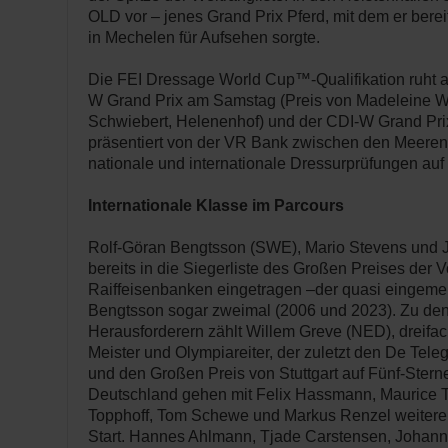
OLD vor – jenes Grand Prix Pferd, mit dem er bere
in Mechelen für Aufsehen sorgte.
Die FEI Dressage World Cup™-Qualifikation ruht 
W Grand Prix am Samstag (Preis von Madeleine Wi
Schwiebert, Helenenhof) und der CDI-W Grand Pri
präsentiert von der VR Bank zwischen den Meeren
nationale und internationale Dressurprüfungen a
Internationale Klasse im Parcours
Rolf-Göran Bengtsson (SWE), Mario Stevens und 
bereits in die Siegerliste des Großen Preises der
Raiffeisenbanken eingetragen –der quasi eingemei
Bengtsson sogar zweimal (2006 und 2023). Zu den
Herausforderern zählt Willem Greve (NED), dreifac
Meister und Olympiareiter, der zuletzt den De Tele
und den Großen Preis von Stuttgart auf Fünf-Ster
Deutschland gehen mit Felix Hassmann, Maurice T
Topphoff, Tom Schewe und Markus Renzel weiter
Start. Hannes Ahlmann, Tjade Carstensen, Johan