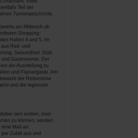
s charmant: Viele
enfalls Teil der
ahren Turniergeschichte.
bereits am Mittwoch ab
tenfreien Shopping-
 den Hallen 4 und 5, im
 aus Reit- und
erung, Gesundheit, Stall-
 und Gastronomie. Der
hen die Ausstellung zu
ilien und Flaniergäste. Am
tbewerb der Reitvereine
geist und die regionale
 dabei sein wollen, zwei
nehmen zu können, senden
 eine Mail an
 per Zufall aus und