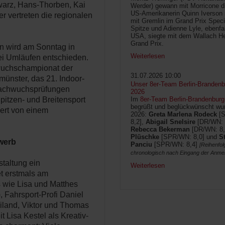
warz, Hans-Thorben, Kai
Werder) gewann mit Morricone di
US-Amerikanerin Quinn Iverson 
r vertreten die regionalen
mit Gremlin im Grand Prix Speci
Spitze und Adienne Lyle, ebenfa
USA, siegte mit dem Wallach He
Grand Prix.
n wird am Sonntag in
Weiterlesen
wei Umläufen entschieden.
uchschampionat der
31.07.2026 10:00
münster, das 21. Indoor-
Unser 8er-Team Berlin-Brandenbu
Nachwuchsprüfungen
2026
itzen- und Breitensport
Im
8er-Team Berlin-Brandenburg
begrüßt und beglückwünscht wur
iert von einem
2026:
Greta Marlena Rodeck
[
8,2],
Abigail Snelsire
[DR/WN: 
Rebecca Bekerman
[DR/WN: 8,
Plüschke
[SPR/WN: 8,0] und
S
werb
Panciu
[SPR/WN: 8,4]
[Reihenfol
chronologisch nach Eingang der Anme
staltung ein
Weiterlesen
t erstmals am
 wie Lisa und Matthes
, Fahrsport-Profi Daniel
eiland, Viktor und Thomas
 Lisa Kestel als Kreativ-