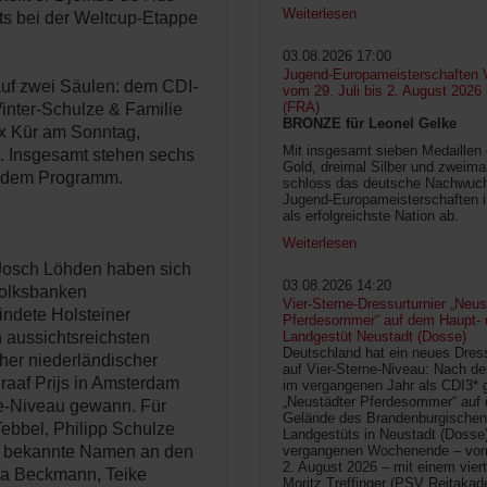
Weiterlesen
its bei der Weltcup-Etappe
03.08.2026 17:00
Jugend-Europameisterschaften V
auf zwei Säulen: dem CDI-
vom 29. Juli bis 2. August 2026
(FRA)
nter-Schulze & Familie
BRONZE für Leonel Gelke
x Kür am Sonntag,
Mit insgesamt sieben Medaillen
. Insgesamt stehen sechs
Gold, dreimal Silber und zweima
uf dem Programm.
schloss das deutsche Nachwuc
Jugend-Europameisterschaften 
als erfolgreichste Nation ab.
Weiterlesen
Josch Löhden haben sich
03.08.2026 14:20
 Volksbanken
Vier-Sterne-Dressurturnier „Neus
ndete Holsteiner
Pferdesommer“ auf dem Haupt- 
 aussichtsreichsten
Landgestüt Neustadt (Dosse)
Deutschland hat ein neues Dress
her niederländischer
auf Vier-Sterne-Niveau: Nach de
graaf Prijs in Amsterdam
im vergangenen Jahr als CDI3* g
„Neustädter Pferdesommer“ auf
ne-Niveau gewann. Für
Gelände des Brandenburgischen
ebbel, Philipp Schulze
Landgestüts in Neustadt (Dosse
e bekannte Namen an den
vergangenen Wochenende – vom 
2. August 2026 – mit einem vier
na Beckmann, Teike
Moritz Treffinger (PSV Reitaka