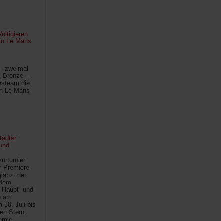
oltigieren
 in Le Mans
 – zweimal
l Bronze –
hsteam die
in Le Mans
tädter
und
urturnier
r Premiere
länzt der
 dem
 Haupt- und
) am
30. Juli bis
ten Stern.
demie