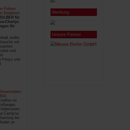
en Fahren
Werbung
 in Badeborn
SILBER für
ra-Charlys
ngen für
Unsere Partner
halt stellte
chwuchs mit
sweiten
titel und
d-
en Ponys und
d
istanzreiten
FRA)
chaften im
Jullianges
Förderverein
na Carolyna
Samuraj ibn
kader an