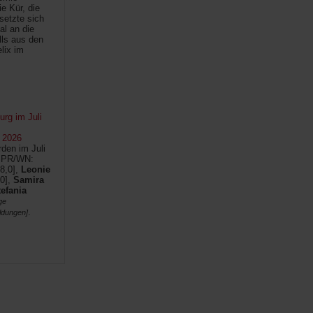
e Kür, die
setzte sich
al an die
lls aus den
lix im
rg im Juli
 2026
den im Juli
SPR/WN:
8,0],
Leonie
0],
Samira
tefania
ge
.
ldungen]