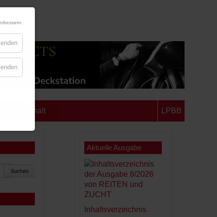
erbessern.
blenden
blenden
chsen-Anhalt
LPBB
Aktuelle Ausgabe
Suchen
Inhaltsverzeichnis