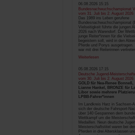
06.08.2026 15:15
Bundesnachwuchschampionat Vie
vom 31. Juli bis 2. August 2026
Das 1989 ins Leben gerufene
Bundesnachwuchschampionat 
Vielseitigkeit führte die jungen 
2026 nach Warendorf. Der Wettb
junge Reiter*innen für die Vielsei
begeistern soll, wird in den Abte
Pferde und Ponys ausgetragen.
war mit drei Reiterinnen vertrete
Weiterlesen
05.08.2026 17:15
Deutsche Jugend-Meisterschaft
vom 30. Juli bis 2. August 2026
GOLD für Nea-Renee Bonneß, 
Lianne Hankel, BRONZE für La
Libor sowie mehrere Platzieru
LPBB-Fahrer*innen
Im Landkreis Harz in Sachsen-An
sich der deutsche Fahrsport-Na
über 140 Gespannen dem bunde
Wettkampf um die Meisterschafts
Medaillen. Neun deutsche Jugen
Meisterschaftstitel waren bei d
Pferden in drei Altersklassen un