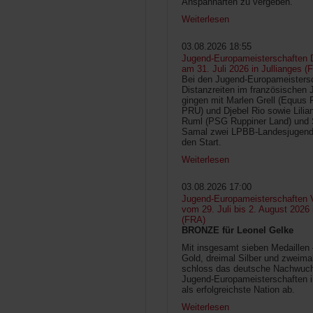
Anspannarten zu vergeben.
Weiterlesen
03.08.2026 18:55
Jugend-Europameisterschaften D
am 31. Juli 2026 in Jullianges (
Bei den Jugend-Europameisters
Distanzreiten im französischen 
gingen mit Marlen Grell (Equus 
PRU) und Djebel Rio sowie Lilia
Ruml (PSG Ruppiner Land) und 
Samal zwei LPBB-Landesjugend
den Start.
Weiterlesen
03.08.2026 17:00
Jugend-Europameisterschaften V
vom 29. Juli bis 2. August 2026
(FRA)
BRONZE für Leonel Gelke
Mit insgesamt sieben Medaillen
Gold, dreimal Silber und zweima
schloss das deutsche Nachwuc
Jugend-Europameisterschaften 
als erfolgreichste Nation ab.
Weiterlesen