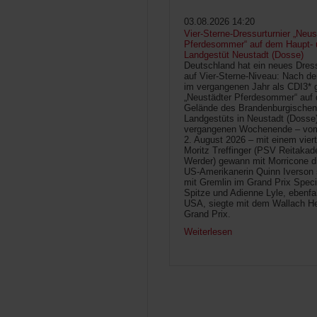
03.08.2026 14:20
Vier-Sterne-Dressurturnier „Neus
Pferdesommer“ auf dem Haupt- 
Landgestüt Neustadt (Dosse)
Deutschland hat ein neues Dress
auf Vier-Sterne-Niveau: Nach de
im vergangenen Jahr als CDI3* g
„Neustädter Pferdesommer“ auf
Gelände des Brandenburgischen
Landgestüts in Neustadt (Dosse
vergangenen Wochenende – vom 
2. August 2026 – mit einem vier
Moritz Treffinger (PSV Reitaka
Werder) gewann mit Morricone di
US-Amerikanerin Quinn Iverson 
mit Gremlin im Grand Prix Speci
Spitze und Adienne Lyle, ebenfa
USA, siegte mit dem Wallach He
Grand Prix.
Weiterlesen