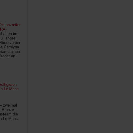
istanzreiten
FRA)
chaften im
Jullianges
Förderverein
na Carolyna
Samuraj ibn
kader an
oltigieren
 in Le Mans
 – zweimal
l Bronze –
hsteam die
in Le Mans