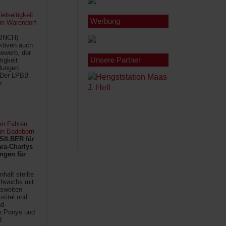
lseitigkeit
Werbung
 in Warendorf
(BNCH)
Aktiven auch
ewerb, der
Unsere Partner
tigkeit
ilungen
 Der LPBB
n.
en Fahren
 in Badeborn
SILBER für
ra-Charlys
ngen für
halt stellte
chwuchs mit
sweiten
titel und
d-
en Ponys und
d