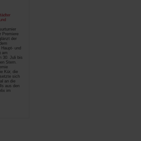
tädter
und
urturnier
r Premiere
länzt der
 dem
 Haupt- und
) am
30. Juli bis
ten Stern.
demie
e Kür, die
setzte sich
al an die
lls aus den
lix im