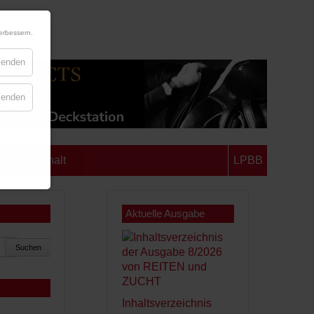
erbessern.
blenden
blenden
chsen-Anhalt
LPBB
Aktuelle Ausgabe
Suchen
Inhaltsverzeichnis