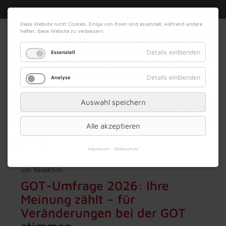
|
|
10. August 2026
Impressum
Kontakt
Datenschutz
Diese Website nutzt Cookies. Einige von ihnen sind essenziell, während andere
helfen, diese Website zu verbessern.
Details einblenden
Essenziell
Details einblenden
Analyse
Werbung
Auswahl speichern
Alle akzeptieren
Menü
Impressum
Datenschutz
von Redaktion
GOT-Umfrage 2026: Ihre
Meinung zählt – für
Veränderungen bei der GOT