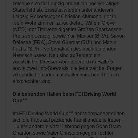
zeichne sich für Leipzig erneut ein hochkarätiges
Starterfeld ab. Erwartet werden unter anderem
Leipzig-Rekordsieger Christian Ahlmann, der in
„sein Wohnzimmer“ zurückkehrt, Willem Greve
(NED), der Titelverteidiger im Großen Sparkassen-
Preis von Leipzig, sowie Yuri Mansur (BRA), Simon
Delestre (FRA), Steve Guerdat (SUI) und Martin
Fuchs (SUI) – vorbehaltlich des noch laufenden
Nennschlusses. Neu sind außerdem ein
zusätzlicher Dressur-Abreitebereich in Halle 5
sowie zwei Info-Stewards, die jederzeit bei Fragen
zu sportlichen oder materialtechnischen Themen
ansprechbar sind.
Die bebenden Hallen beim FEI Driving World
Cup™
Im FEI Driving World Cup™ der Vierspänner dürfen
sich die Fans auf packende Familienduelle freuen
– unter anderem Vater Ijsbrand gegen Sohn Bram
Chardon sowie Vater Christoph gegen Tochter