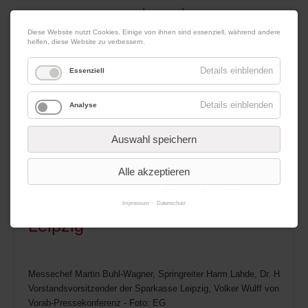
|
|
07. August 2026
Impressum
Kontakt
Datenschutz
Diese Website nutzt Cookies. Einige von ihnen sind essenziell, während andere
helfen, diese Website zu verbessern.
Werbung
Details einblenden
Essenziell
Details einblenden
Analyse
Menü
Auswahl speichern
04.01.2026 14:55
von Redaktion
Alle akzeptieren
Vorfreude auf die PARTNER
PFERD 2026 in der Messe
Impressum
Datenschutz
Leipzig
Messechef Martin Buhl-Wagner, Springreiter Harm Lahde, Dr. Harald L
Vorstandsvorsitzender der Sparkasse Leipzig, Volker Wulff von Engarde 
Vorab-Pressekonferenz - Foto: EG