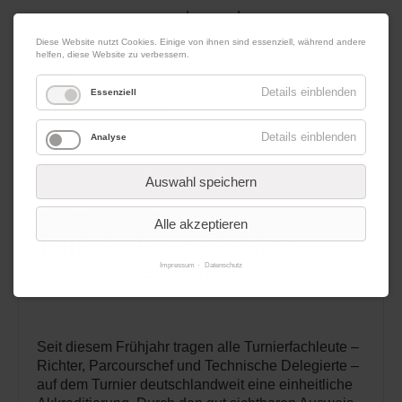
|
|
10. August 2026
Impressum
Kontakt
Datenschutz
Diese Website nutzt Cookies. Einige von ihnen sind essenziell, während andere
helfen, diese Website zu verbessern.
Werbung
Details einblenden
Essenziell
Details einblenden
Analyse
Menü
Auswahl speichern
08.04.2026 10:34
von Redaktion
Alle akzeptieren
Turnierfachleute sind jetzt
besser zu erkennen
Impressum
Datenschutz
Seit diesem Frühjahr tragen alle Turnierfachleute –
Richter, Parcourschef und Technische Delegierte –
auf dem Turnier deutschlandweit eine einheitliche