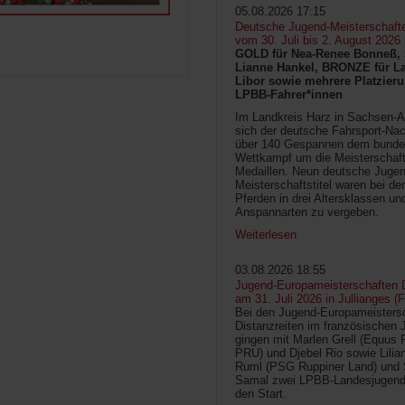
05.08.2026 17:15
Deutsche Jugend-Meisterschaft
vom 30. Juli bis 2. August 2026
GOLD für Nea-Renee Bonneß, 
Lianne Hankel, BRONZE für La
Libor sowie mehrere Platzieru
LPBB-Fahrer*innen
Im Landkreis Harz in Sachsen-An
sich der deutsche Fahrsport-Na
über 140 Gespannen dem bunde
Wettkampf um die Meisterschafts
Medaillen. Neun deutsche Jugen
Meisterschaftstitel waren bei d
Pferden in drei Altersklassen un
Anspannarten zu vergeben.
Weiterlesen
03.08.2026 18:55
Jugend-Europameisterschaften D
am 31. Juli 2026 in Jullianges (
Bei den Jugend-Europameisters
Distanzreiten im französischen 
gingen mit Marlen Grell (Equus 
PRU) und Djebel Rio sowie Lilia
Ruml (PSG Ruppiner Land) und 
Samal zwei LPBB-Landesjugend
den Start.