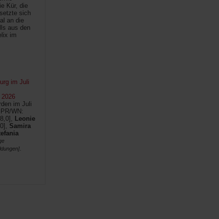
e Kür, die
setzte sich
al an die
lls aus den
lix im
rg im Juli
 2026
den im Juli
SPR/WN:
8,0],
Leonie
0],
Samira
tefania
ge
.
ldungen]