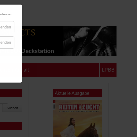
erbessern.
blenden
blenden
chsen-Anhalt
LPBB
Aktuelle Ausgabe
Suchen