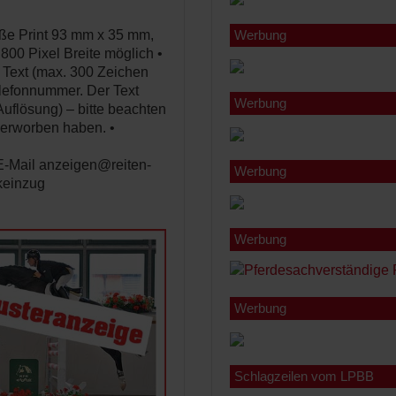
ße Print 93 mm x 35 mm,
Werbung
 800 Pixel Breite möglich •
n Text (max. 300 Zeichen
elefonnummer. Der Text
Werbung
 Auflösung) – bitte beachten
 erworben haben. •
E-Mail anzeigen@reiten-
Werbung
nkeinzug
Werbung
Werbung
Schlagzeilen vom LPBB