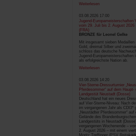
Weiterlesen
03.08.2026 17:00
Jugend-Europameisterschaften V
vom 29. Juli bis 2. August 2026
(FRA)
BRONZE für Leonel Gelke
Mit insgesamt sieben Medaillen
Gold, dreimal Silber und zweima
schloss das deutsche Nachwuc
Jugend-Europameisterschaften 
als erfolgreichste Nation ab.
Weiterlesen
03.08.2026 14:20
Vier-Sterne-Dressurturnier „Neus
Pferdesommer“ auf dem Haupt- 
Landgestüt Neustadt (Dosse)
Deutschland hat ein neues Dress
auf Vier-Sterne-Niveau: Nach de
im vergangenen Jahr als CDI3* g
„Neustädter Pferdesommer“ auf
Gelände des Brandenburgischen
Landgestüts in Neustadt (Dosse
vergangenen Wochenende – vom 
2. August 2026 – mit einem vier
Moritz Treffinger (PSV Reitaka