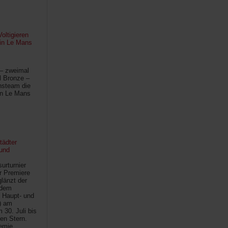
oltigieren
 in Le Mans
 – zweimal
l Bronze –
hsteam die
in Le Mans
tädter
und
urturnier
r Premiere
länzt der
 dem
 Haupt- und
) am
30. Juli bis
ten Stern.
demie