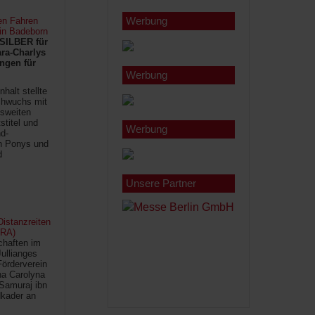
Werbung
en Fahren
 in Badeborn
SILBER für
ra-Charlys
ngen für
Werbung
halt stellte
chwuchs mit
sweiten
titel und
Werbung
d-
en Ponys und
d
Unsere Partner
istanzreiten
FRA)
chaften im
Jullianges
Förderverein
na Carolyna
Samuraj ibn
kader an