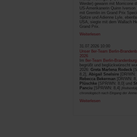
Werder) gewann mit Morricone di
US-Amerikanerin Quinn Iverson 
mit Gremlin im Grand Prix Speci
Spitze und Adienne Lyle, ebenfa
USA, siegte mit dem Wallach He
Grand Prix.
Weiterlesen
31.07.2026 10:00
Unser 8er-Team Berlin-Brandenbu
2026
Im
8er-Team Berlin-Brandenburg
begrüßt und beglückwünscht wur
2026:
Greta Marlena Rodeck
[
8,2],
Abigail Snelsire
[DR/WN: 
Rebecca Bekerman
[DR/WN: 8,
Plüschke
[SPR/WN: 8,0] und
S
Panciu
[SPR/WN: 8,4]
[Reihenfol
chronologisch nach Eingang der Anme
Weiterlesen