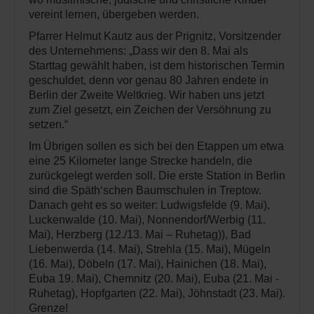
vereint lernen, übergeben werden.
Pfarrer Helmut Kautz aus der Prignitz, Vorsitzender
des Unternehmens: „Dass wir den 8. Mai als
Starttag gewählt haben, ist dem historischen Termin
geschuldet, denn vor genau 80 Jahren endete in
Berlin der Zweite Weltkrieg. Wir haben uns jetzt
zum Ziel gesetzt, ein Zeichen der Versöhnung zu
setzen.“
Im Übrigen sollen es sich bei den Etappen um etwa
eine 25 Kilometer lange Strecke handeln, die
zurückgelegt werden soll. Die erste Station in Berlin
sind die Späth‘schen Baumschulen in Treptow.
Danach geht es so weiter: Ludwigsfelde (9. Mai),
Luckenwalde (10. Mai), Nonnendorf/Werbig (11.
Mai), Herzberg (12./13. Mai – Ruhetag)), Bad
Liebenwerda (14. Mai), Strehla (15. Mai), Mügeln
(16. Mai), Döbeln (17. Mai), Hainichen (18. Mai),
Euba 19. Mai), Chemnitz (20. Mai), Euba (21. Mai -
Ruhetag), Hopfgarten (22. Mai), Jöhnstadt (23. Mai).
Grenze!