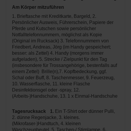
Am Körper mitzuführen
1. Brieftasche mit Kreditkarte, Bargeld, 2.
Persönlicher Ausweis, Führerschein, Papiere der
Pferde und Kutschen sowie persönlicher
Notfalltelefonnummern, möglichst als Kopie
(Original im Rucksack) 3. Telefonnummern von
Friedbert, Andreas, Jörg (im Handy gespeichert;
besser: als Zettel) 4. Handy (morgens immer
aufgeladen), 5. Strecke / Zielpunkt für den Tag
(insbesondere für Trossangehörige, bestenfalls auf
einem Zettel) Brille(n),7. Kopfbedeckung, ggf.
Schal oder Buff, 8. Taschenmesser, 9. Feuerzeug,
10. Wasserflasche, 11. kleine Flasche
Desinfektionsgel oder -spray, 12.
(Arbeits-)Handschuhe, 13. 1 x Einmal-Handschuhe
Tagesrucksack 1.
Ein T-Shirt oder dünner Pulli,
2. dünne Regenjacke, 3. kleines.
(Mikrofaser-)Handtuch, 4. kleinen
Waschzeugbeutel, 5. Taschen-/ Stirnlampe, 6.