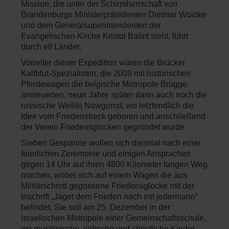
Mission, die unter der Schirmherrschaft von
Brandenburgs Ministerpräsidenten Dietmar Woidke
und dem Generalsuperintendenten der
Evangelischen Kirche Kristol Balint steht, führt
durch elf Länder.
Vorreiter dieser Expedition waren die Brücker
Kaltblut-Spezialisten, die 2009 mit historischen
Pferdewagen die belgische Metropole Brügge
ansteuerten, neun Jahre später dann auch noch die
russische Welliki Nowgorod, wo letztendlich die
Idee vom Friedenstreck geboren und anschließend
der Verein Friedensglocken gegründet wurde.
Sieben Gespanne wollen sich diesmal nach einer
feierlichen Zeremonie und einigen Ansprachen
gegen 14 Uhr auf ihren 4800 Kilometer langen Weg
machen, wobei sich auf einem Wagen die aus
Militärschrott gegossene Friedensglocke mit der
Inschrift „Jaget dem Frieden nach mit jedermann“
befindet. Sie soll am 25. Dezember in der
israelischen Metropole einer Gemeinschaftsschule,
wo muslimische, jüdische und christliche Kinder