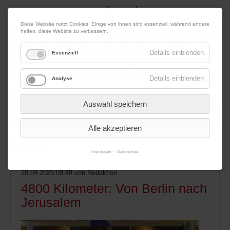
|
|
07. August 2026
Impressum
Kontakt
Datenschutz
Diese Website nutzt Cookies. Einige von ihnen sind essenziell, während andere
helfen, diese Website zu verbessern.
Details einblenden
Essenziell
Details einblenden
Analyse
Werbung
Auswahl speichern
Alle akzeptieren
Menü
Impressum
Datenschutz
28.04.2025 09:48
von Redaktion
4800 Kilometer: Von Berlin nach
Jerusalem