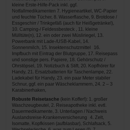
kleine Erste-Hilfe-Pack inkl. ggf.
Notfallmedikamenten 7. Hygieneartikel, WC-Papier
und feuchte Tücher, 8. Wasserflasche, 9. Brotdose /
Essgeschirr / Trinkgefäß (auch für Heißgetränke!),
10. Camping-/ Feldessbesteck , 11. kleine
Mülltüte(n), 12. ein oder zwei Müsliriegel, 13.
Powerbank mit Lade-/USB-Kabel, 14.
Sonnenmilch, 15. Insektenschutzmittel 16.
Impfbuch mit Eintrag der Blutgruppe, 17. Reisepass
und sonstige pers. Papiere, 18. Gehörschutz /
Ohrstöpsel, 19. Notizbuch & Stift, 20. Kopfhörer für
Handy, 21. Ersatzbatterien für Taschenlampe, 22.
Ladekabel für Handy, 23. ein paar Meter stabiler
Schnur, ggf. ein paar Wäscheklammern, 24. 2 – 3
Karabinerhaken,
Robuste Reisetasche
(kein Koffer!): 1. großer
Waschzeugbeutel, 2. Reiseapotheke inkl. evtl.
Dauermedikamente, 3. Unterlagen / Nachweis
Auslandsreise-Krankenversicherung 4. Zelt,
Isomatte, Kopfkissen (aufblasbar), Schlafsack, 5.
Wechselwäsche, 6. was zum Lesen (!), 7.