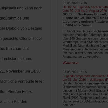
05.08.2026 17:15
Deutsche Jugend-Meisterschaft
 aufgestallt und kann noch
vom 30. Juli bis 2. August 2026
GOLD für Nea-Renee Bonneß, 
 großrahmige und
Lianne Hankel, BRONZE für La
Libor sowie mehrere Platzieru
LPBB-Fahrer*innen
oder Diabolo von Destano
Im Landkreis Harz in Sachsen-An
sich der deutsche Fahrsport-Na
 gesuchte Offerte ist der
über 140 Gespannen dem bunde
Wettkampf um die Meisterschafts
Medaillen. Neun deutsche Jugen
rbe. Ein charmant
Meisterschaftstitel waren bei d
Pferden in drei Altersklassen un
Anspannarten zu vergeben.
 durchstarten kann.
Weiterlesen
, 21. November um 14.30
03.08.2026 18:55
Jugend-Europameisterschaften D
am 31. Juli 2026 in Jullianges (
nachtliche Vorfreude teilen
Bei den Jugend-Europameisters
Distanzreiten im französischen 
gingen mit Marlen Grell (Equus 
allen Pferden Fotos,
PRU) und Djebel Rio sowie Lilia
Ruml (PSG Ruppiner Land) und 
on allen Pferden
Samal zwei LPBB-Landesjugend
den Start.