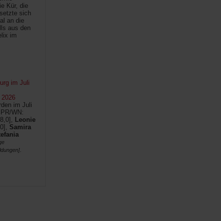
e Kür, die
setzte sich
al an die
lls aus den
lix im
rg im Juli
 2026
den im Juli
SPR/WN:
8,0],
Leonie
0],
Samira
tefania
ge
.
ldungen]