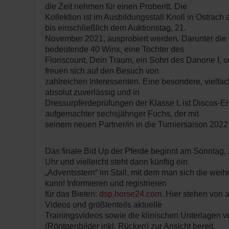
die Zeit nehmen für einen Proberitt. Die
Kollektion ist im Ausbildungsstall Knoll in Ostrach
bis einschließlich dem Auktionstag, 21.
November 2021, ausprobiert werden. Darunter die
bedeutende 40 Winx, eine Tochter des
Floriscount, Dein Traum, ein Sohn des Danone I, 
freuen sich auf den Besuch von
zahlreichen Interessenten. Eine besondere, vielfach
absolut zuverlässig und in
Dressurpferdeprüfungen der Klasse L ist Discos-E
aufgemachter sechsjähriger Fuchs, der mit
seinem neuen Partner/in in die Turniersaison 2022
Das finale Bid Up der Pferde beginnt am Sonntag
Uhr und vielleicht steht dann künftig ein
„Adventsstern“ im Stall, mit dem man sich die weih
kann! Informieren und registrieren
für das Bieten:
dsp.horse24.com
. Hier stehen von 
Videos und größtenteils aktuelle
Trainingsvideos sowie die klinischen Unterlagen v
(Röntgenbilder inkl. Rücken) zur Ansicht bereit.