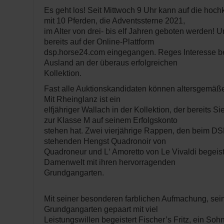
Es geht los! Seit Mittwoch 9 Uhr kann auf die hoch
mit 10 Pferden, die Adventssterne 2021,
im Alter von drei- bis elf Jahren geboten werden! 
bereits auf der Online-Plattform
dsp.horse24.com eingegangen. Reges Interesse be
Ausland an der überaus erfolgreichen
Kollektion.
Fast alle Auktionskandidaten können altersgemäß
Mit Rheinglanz ist ein
elfjähriger Wallach in der Kollektion, der bereits S
zur Klasse M auf seinem Erfolgskonto
stehen hat. Zwei vierjährige Rappen, den beim D
stehenden Hengst Quadronoir von
Quadroneur und L‘ Amoretto von Le Vivaldi begeiste
Damenwelt mit ihren hervorragenden
Grundgangarten.
Mit seiner besonderen farblichen Aufmachung, se
Grundgangarten gepaart mit viel
Leistungswillen begeistert Fischer’s Fritz, ein Sohn 