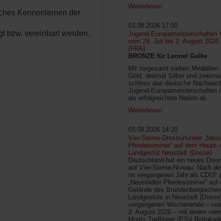
Weiterlesen
liches Kennenlernen der
03.08.2026 17:00
gt bzw. vereinbart werden.
Jugend-Europameisterschaften V
vom 29. Juli bis 2. August 2026
(FRA)
BRONZE für Leonel Gelke
Mit insgesamt sieben Medaillen
Gold, dreimal Silber und zweima
schloss das deutsche Nachwuc
Jugend-Europameisterschaften 
als erfolgreichste Nation ab.
Weiterlesen
03.08.2026 14:20
Vier-Sterne-Dressurturnier „Neus
Pferdesommer“ auf dem Haupt- 
Landgestüt Neustadt (Dosse)
Deutschland hat ein neues Dress
auf Vier-Sterne-Niveau: Nach de
im vergangenen Jahr als CDI3* g
„Neustädter Pferdesommer“ auf
Gelände des Brandenburgischen
Landgestüts in Neustadt (Dosse
vergangenen Wochenende – vom 
2. August 2026 – mit einem vier
Moritz Treffinger (PSV Reitaka