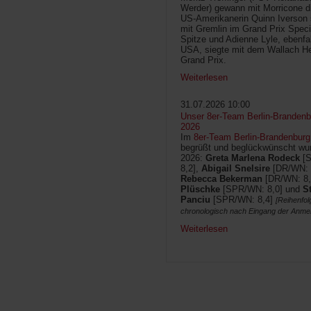
Werder) gewann mit Morricone di
US-Amerikanerin Quinn Iverson 
mit Gremlin im Grand Prix Speci
Spitze und Adienne Lyle, ebenfa
USA, siegte mit dem Wallach He
Grand Prix.
Weiterlesen
31.07.2026 10:00
Unser 8er-Team Berlin-Brandenbu
2026
Im
8er-Team Berlin-Brandenburg
begrüßt und beglückwünscht wur
2026:
Greta Marlena Rodeck
[
8,2],
Abigail Snelsire
[DR/WN: 
Rebecca Bekerman
[DR/WN: 8,
Plüschke
[SPR/WN: 8,0] und
S
Panciu
[SPR/WN: 8,4]
[Reihenfol
chronologisch nach Eingang der Anme
Weiterlesen