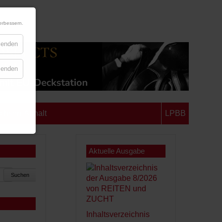
erbessern.
blenden
blenden
chsen-Anhalt
LPBB
Aktuelle Ausgabe
Suchen
Inhaltsverzeichnis