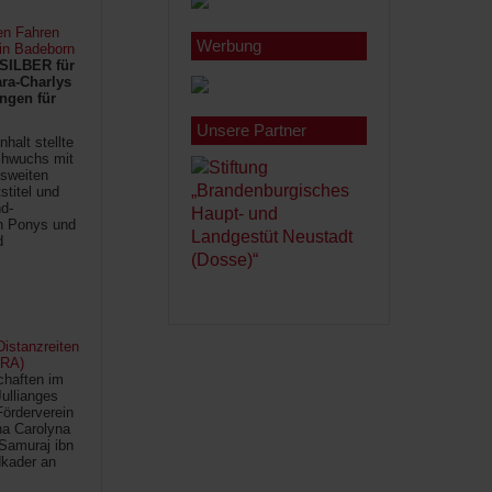
en Fahren
Werbung
 in Badeborn
SILBER für
ra-Charlys
ngen für
Unsere Partner
halt stellte
chwuchs mit
sweiten
titel und
d-
en Ponys und
d
istanzreiten
FRA)
chaften im
Jullianges
Förderverein
na Carolyna
Samuraj ibn
kader an