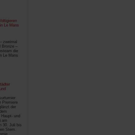
oltigieren
 in Le Mans
 – zweimal
l Bronze –
hsteam die
in Le Mans
tädter
und
urturnier
r Premiere
länzt der
 dem
 Haupt- und
) am
30. Juli bis
ten Stern.
demie