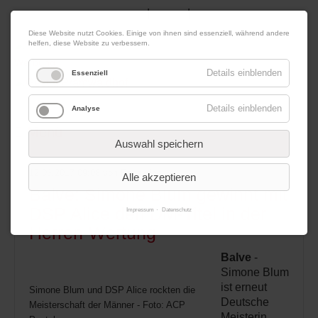
|
|
06. August 2026
Impressum
Kontakt
Datenschutz
Diese Website nutzt Cookies. Einige von ihnen sind essenziell, während andere
helfen, diese Website zu verbessern.
Werbung
Details einblenden
Essenziell
Details einblenden
Analyse
Menü
Auswahl speichern
12.06.2017 09:08
von Redaktion
Alle akzeptieren
Balve: Simone Blum gewinnt mit
DSP Alice den DM-Titel in der
Impressum
Datenschutz
Herren-Wertung
Balve
-
Simone Blum
ist erneut
Simone Blum und DSP Alice rockten die
Deutsche
Meisterschaft der Männer - Foto: ACP
Meisterin.