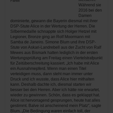
Pantel
Während sie
2016 bei den
Damen
dominierte, gewann die Bayerin diesmal mit ihrer
DSP-Stute Alice in der Wertung der Herren. Die
Silbermedaille schnappte sich Holger Hetzel mit
Legioner, Bronze ging an Rolf Moormann mit
Samba de Janeiro. Simone Blum und ihre DSP-
Stute von Askari-Landrebell aus der Zucht von Ralf
Mewes aus Bismark hatten lediglich in der ersten
Wertungsprüfung am Freitag einen Viertelstrafpunkt
für Zeitüberschreitung kassiert. „Ich habe mit Alice
ein Ausnahmepferd. Wenn man einen Titel
verteidigen muss, dann steht man immer unter
Druck und ich wusste, dass Alice hier mithalten
kann. Deshalb dachte ich, diesmal starten wir
besser bei den Herren. Aber ich hätte nie erwartet,
wieder zu gewinnen. Schön, dass es geklappt hat.
Alice ist hervorragend gesprungen, heute hat alles
gestimmt. Balve ist anscheinend mein Platz“, sagte
Blum. „Die Bedingung waren einfach toll, der