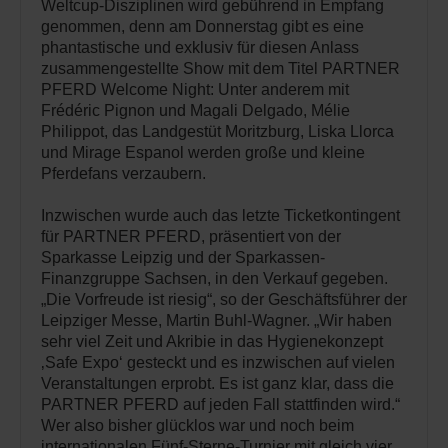
Weltcup-Disziplinen wird gebührend in Empfang
genommen, denn am Donnerstag gibt es eine
phantastische und exklusiv für diesen Anlass
zusammengestellte Show mit dem Titel PARTNER
PFERD Welcome Night: Unter anderem mit
Frédéric Pignon und Magali Delgado, Mélie
Philippot, das Landgestüt Moritzburg, Liska Llorca
und Mirage Espanol werden große und kleine
Pferdefans verzaubern. ­­
Inzwischen wurde auch das letzte Ticketkontingent
für PARTNER PFERD, präsentiert von der
Sparkasse Leipzig und der Sparkassen-
Finanzgruppe Sachsen, in den Verkauf gegeben.
„Die Vorfreude ist riesig“, so der Geschäftsführer der
Leipziger Messe, Martin Buhl-Wagner. „Wir haben
sehr viel Zeit und Akribie in das Hygienekonzept
‚Safe Expo‘ gesteckt und es inzwischen auf vielen
Veranstaltungen erprobt. Es ist ganz klar, dass die
PARTNER PFERD auf jeden Fall stattfinden wird.“
Wer also bisher glücklos war und noch beim
internationalen Fünf-Sterne-Turnier mit gleich vier