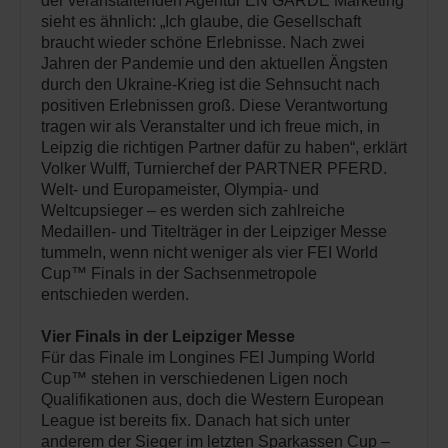
der veranstaltenden Agentur EN GARDE Marketing
sieht es ähnlich: „Ich glaube, die Gesellschaft
braucht wieder schöne Erlebnisse. Nach zwei
Jahren der Pandemie und den aktuellen Ängsten
durch den Ukraine-Krieg ist die Sehnsucht nach
positiven Erlebnissen groß. Diese Verantwortung
tragen wir als Veranstalter und ich freue mich, in
Leipzig die richtigen Partner dafür zu haben“, erklärt
Volker Wulff, Turnierchef der PARTNER PFERD.
Welt- und Europameister, Olympia- und
Weltcupsieger – es werden sich zahlreiche
Medaillen- und Titelträger in der Leipziger Messe
tummeln, wenn nicht weniger als vier FEI World
Cup™ Finals in der Sachsenmetropole
entschieden werden.
Vier Finals in der Leipziger Messe
Für das Finale im Longines FEI Jumping World
Cup™ stehen in verschiedenen Ligen noch
Qualifikationen aus, doch die Western European
League ist bereits fix. Danach hat sich unter
anderem der Sieger im letzten Sparkassen Cup –