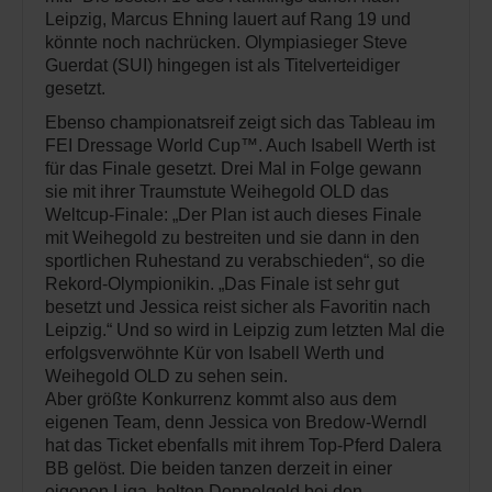
Leipzig, Marcus Ehning lauert auf Rang 19 und
könnte noch nachrücken. Olympiasieger Steve
Guerdat (SUI) hingegen ist als Titelverteidiger
gesetzt.
Ebenso championatsreif zeigt sich das Tableau im
FEI Dressage World Cup™. Auch Isabell Werth ist
für das Finale gesetzt. Drei Mal in Folge gewann
sie mit ihrer Traumstute Weihegold OLD das
Weltcup-Finale: „Der Plan ist auch dieses Finale
mit Weihegold zu bestreiten und sie dann in den
sportlichen Ruhestand zu verabschieden“, so die
Rekord-Olympionikin. „Das Finale ist sehr gut
besetzt und Jessica reist sicher als Favoritin nach
Leipzig.“ Und so wird in Leipzig zum letzten Mal die
erfolgsverwöhnte Kür von Isabell Werth und
Weihegold OLD zu sehen sein.
Aber größte Konkurrenz kommt also aus dem
eigenen Team, denn Jessica von Bredow-Werndl
hat das Ticket ebenfalls mit ihrem Top-Pferd Dalera
BB gelöst. Die beiden tanzen derzeit in einer
eigenen Liga, holten Doppelgold bei den