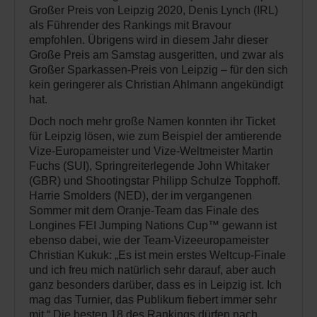
Großer Preis von Leipzig 2020, Denis Lynch (IRL)
als Führender des Rankings mit Bravour
empfohlen. Übrigens wird in diesem Jahr dieser
Große Preis am Samstag ausgeritten, und zwar als
Großer Sparkassen-Preis von Leipzig – für den sich
kein geringerer als Christian Ahlmann angekündigt
hat.
Doch noch mehr große Namen konnten ihr Ticket
für Leipzig lösen, wie zum Beispiel der amtierende
Vize-Europameister und Vize-Weltmeister Martin
Fuchs (SUI), Springreiterlegende John Whitaker
(GBR) und Shootingstar Philipp Schulze Topphoff.
Harrie Smolders (NED), der im vergangenen
Sommer mit dem Oranje-Team das Finale des
Longines FEI Jumping Nations Cup™ gewann ist
ebenso dabei, wie der Team-Vizeeuropameister
Christian Kukuk: „Es ist mein erstes Weltcup-Finale
und ich freu mich natürlich sehr darauf, aber auch
ganz besonders darüber, dass es in Leipzig ist. Ich
mag das Turnier, das Publikum fiebert immer sehr
mit.“ Die besten 18 des Rankings dürfen nach