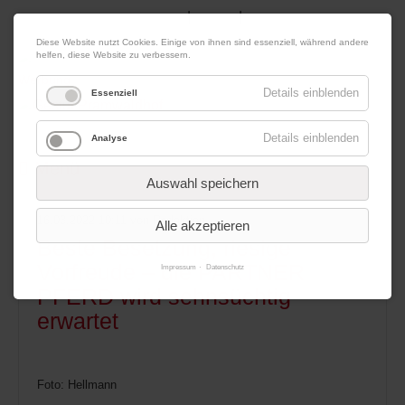
|
|
09. August 2026
Impressum
Kontakt
Datenschutz
Diese Website nutzt Cookies. Einige von ihnen sind essenziell, während andere
helfen, diese Website zu verbessern.
Werbung
Details einblenden
Essenziell
Details einblenden
Analyse
Menü
Auswahl speichern
16.03.2022 10:11
von Redaktion
Alle akzeptieren
Beste Besetzung, riesige
Vorfreude – die PARTNER
Impressum
Datenschutz
PFERD wird sehnsüchtig
erwartet
Foto: Hellmann