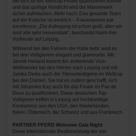
die sich für ein Weltcup-Finale qualifizieren konnte
und das quirlige Nordlicht wird die Männerwelt
sicher aufmischen. Mehr noch: Das gesamte Team
auf der Kutsche ist weiblich – Frauenpower par
excellence: „Die Aufregung ist schon groß, aber wir
sind alle sehr nervenstark“, beschreibt Harm ihre
Vorfreude auf Leipzig.
Während bei den Fahrern die Halle bebt, wird es
bei den Voltigierern elegant und glamourös. Mit
Jannik Heiland kommt der amtierende Vize-
Weltmeister bei den Herren nach Leipzig und mit
Janika Derks auch die Titelverteidigerin im Weltcup
bei den Damen. Sie hat es zudem geschafft, sich
mit Johannes Kay auch für das Finale im Pas de
Deux zu qualifizieren. Diese deutschen Top-
Voltigierer treffen in Leipzig auf hochkarätige
Konkurrenz aus den USA, den Niederlanden,
Italien, Österreich, der Schweiz und aus Frankreich.
PARTNER PFERD Welcome Gala Night
Diese internationale Bestbesetzung der vier