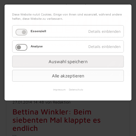
|
|
08. August 2026
Impressum
Kontakt
Datenschutz
Diese Website nutzt Cookies. Einige von ihnen sind essenziell, während andere
helfen, diese Website zu verbessern.
Details einblenden
Essenziell
Details einblenden
Analyse
Werbung
Auswahl speichern
Alle akzeptieren
Menü
Impressum
Datenschutz
27.01.2014 14:48
von Redaktion
Bettina Winkler: Beim
siebenten Mal klappte es
endlich