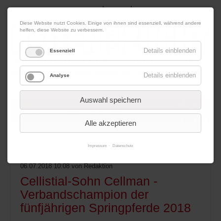
|
|
08. August 2026
Impressum
Kontakt
Datenschutz
Diese Website nutzt Cookies. Einige von ihnen sind essenziell, während andere
helfen, diese Website zu verbessern.
Details einblenden
Essenziell
Details einblenden
Analyse
Werbung
Auswahl speichern
Alle akzeptieren
Menü
Impressum
Datenschutz
06.07.2018 10:08
von Redaktion
Cellistial-Sohn Cellman -
Verbandschampion der
fünfjährigen Springpferde 2018