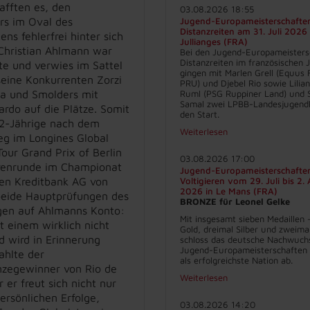
afften es, den
03.08.2026 18:55
rs im Oval des
Jugend-Europameisterschafte
Distanzreiten am 31. Juli 2026 
s fehlerfrei hinter sich
Jullianges (FRA)
 Christian Ahlmann war
Bei den Jugend-Europameisters
Distanzreiten im französischen J
te und verwies im Sattel
gingen mit Marlen Grell (Equus 
seine Konkurrenten Zorzi
PRU) und Djebel Rio sowie Lilia
a und Smolders mit
Ruml (PSG Ruppiner Land) und 
Samal zwei LPBB-Landesjugend
ardo auf die Plätze. Somit
den Start.
42-Jährige nach dem
Weiterlesen
eg im Longines Global
our Grand Prix of Berlin
03.08.2026 17:00
renrunde im Championat
Jugend-Europameisterschafte
en Kreditbank AG von
Voltigieren vom 29. Juli bis 2.
2026 in Le Mans (FRA)
 beide Hauptprüfungen des
BRONZE für Leonel Gelke
ngen auf Ahlmanns Konto:
Mit insgesamt sieben Medaillen 
t einem wirklich nicht
Gold, dreimal Silber und zweima
d wird in Erinnerung
schloss das deutsche Nachwuch
Jugend-Europameisterschaften 
rahlte der
als erfolgreichste Nation ab.
zegewinner von Rio de
Weiterlesen
r er freut sich nicht nur
ersönlichen Erfolge,
03.08.2026 14:20