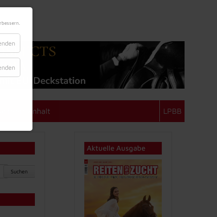
rbessern.
lenden
lenden
achsen-Anhalt
LPBB
Aktuelle Ausgabe
Suchen