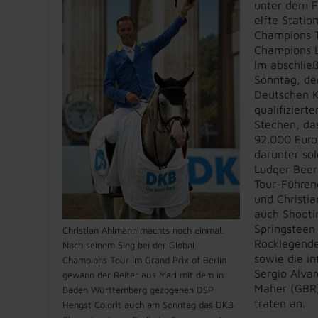
unter dem F
elfte Statio
Champions T
Champions 
Im abschlie
Sonntag, d
Deutschen K
qualifiziert
Stechen, das
92.000 Euro 
darunter so
Ludger Beer
Tour-Führen
und Christi
auch Shooti
Springsteen 
Christian Ahlmann machts noch einmal.
Rocklegende
Nach seinem Sieg bei der Global
sowie die in
Champions Tour im Grand Prix of Berlin
Sergio Alva
gewann der Reiter aus Marl mit dem in
Maher (GBR)
Baden Württemberg gezogenen DSP
traten an.
Hengst Colorit auch am Sonntag das DKB