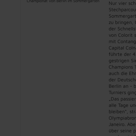
Championat von Berlin im Sommergarten
Nur vier sch
Stechparcou
Sommergarten
zu bringen,
der Schnells
von Colorit 
mit Contang
Capital Coln
führte der 
gestrigen Si
Champions T
auch die Eh
der Deutsch
Berlin an -
Turniers gi
„Das passier
alle Tage un
bleiben“, st
Olympiabron
Janeiro. Abe
über seine p