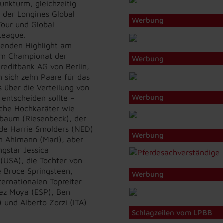
unkturm, gleichzeitig
n der Longines Global
Werbung
our und Global
League.
ßenden Highlight am
em Championat der
Werbung
reditbank AG von Berlin,
en sich zehn Paare für das
 über die Verteilung von
Werbung
entscheiden sollte –
lche Hochkaräter wie
baum (Riesenbeck), der
de Harrie Smolders (NED)
Werbung
an Ahlmann (Marl), aber
ngstar Jessica
(USA), die Tochter von
 Bruce Springsteen,
Werbung
ternationalen Topreiter
rez Moya (ESP), Ben
 und Alberto Zorzi (ITA)
Schlagzeilen vom LPBB