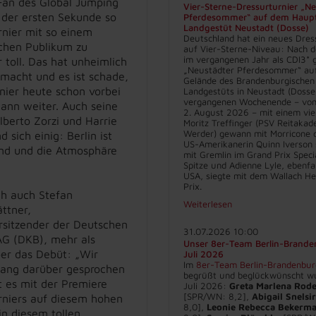
 Fan des Global Jumping
Vier-Sterne-Dressurturnier „N
 der ersten Sekunde so
Pferdesommer“ auf dem Haup
Landgestüt Neustadt (Dosse)
urnier mit so einem
Deutschland hat ein neues Dres
schen Publikum zu
auf Vier-Sterne-Niveau: Nach d
im vergangenen Jahr als CDI3* g
 toll. Das hat unheimlich
„Neustädter Pferdesommer“ au
emacht und es ist schade,
Gelände des Brandenburgischen
nier heute schon vorbei
Landgestüts in Neustadt (Dosse
vergangenen Wochenende – vom 
mann weiter. Auch seine
2. August 2026 – mit einem vie
Alberto Zorzi und Harrie
Moritz Treffinger (PSV Reitakad
Werder) gewann mit Morricone d
 sich einig: Berlin ist
US-Amerikanerin Quinn Iverson 
nd und die Atmosphäre
mit Gremlin im Grand Prix Specia
Spitze und Adienne Lyle, ebenfa
USA, siegte mit dem Wallach He
Prix.
ch auch Stefan
Weiterlesen
ttner,
rsitzender der Deutschen
31.07.2026 10:00
AG (DKB), mehr als
Unser 8er-Team Berlin-Brande
ber das Debüt: „Wir
Juli 2026
Im
8er-Team Berlin-Brandenbu
lang darüber gesprochen
begrüßt und beglückwünscht w
t es mit der Premiere
Juli 2026:
Greta Marlena Rod
[SPR/WN: 8,2],
Abigail Snelsi
urniers auf diesem hohen
8,0],
Leonie Rebecca Bekerm
in diesem tollen