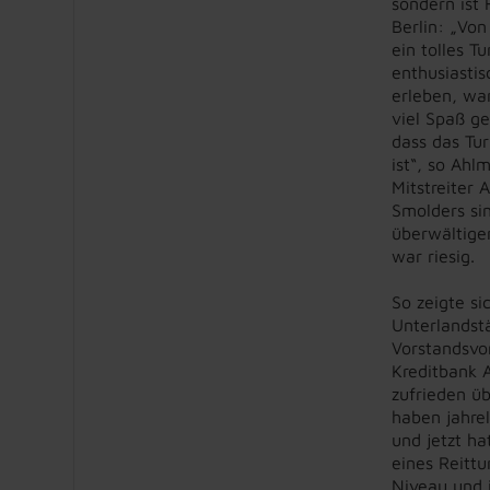
sondern ist
Berlin: „Von
ein tolles T
enthusiasti
erleben, war
viel Spaß g
dass das Tur
ist“, so Ahl
Mitstreiter 
Smolders sind
überwältige
war riesig.
So zeigte si
Unterlandstä
Vorstandsvo
Kreditbank 
zufrieden ü
haben jahre
und jetzt ha
eines Reitt
Niveau und 