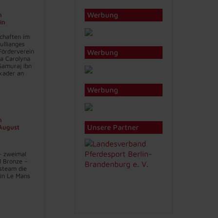
Werbung
n
in
chaften im
ullianges
Förderverein
Werbung
na Carolyna
Samuraj ibn
kader an
Werbung
n
Unsere Partner
 August
– zweimal
l Bronze –
steam die
in Le Mans