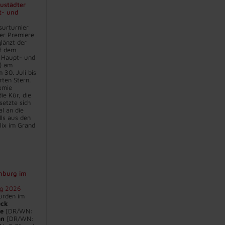
eustädter
t- und
surturnier
er Premiere
länzt der
f dem
 Haupt- und
) am
30. Juli bis
rten Stern.
emie
ie Kür, die
setzte sich
l an die
lls aus den
lix im Grand
nburg im
rg 2026
urden im
eck
re
[DR/WN:
an
[DR/WN: