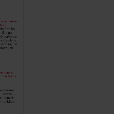
istanzreiten
FRA)
chaften im
Jullianges
Förderverein
na Carolyna
Samuraj ibn
kader an
oltigieren
 in Le Mans
 – zweimal
l Bronze –
hsteam die
in Le Mans