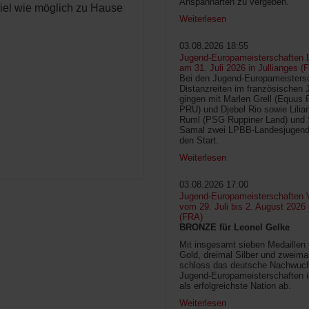
Anspannarten zu vergeben.
iel wie möglich zu Hause
Weiterlesen
03.08.2026 18:55
Jugend-Europameisterschaften D
am 31. Juli 2026 in Jullianges (
Bei den Jugend-Europameisters
Distanzreiten im französischen 
gingen mit Marlen Grell (Equus 
PRU) und Djebel Rio sowie Lilia
Ruml (PSG Ruppiner Land) und 
Samal zwei LPBB-Landesjugend
den Start.
Weiterlesen
03.08.2026 17:00
Jugend-Europameisterschaften V
vom 29. Juli bis 2. August 2026
(FRA)
BRONZE für Leonel Gelke
Mit insgesamt sieben Medaillen
Gold, dreimal Silber und zweima
schloss das deutsche Nachwuc
Jugend-Europameisterschaften 
als erfolgreichste Nation ab.
Weiterlesen