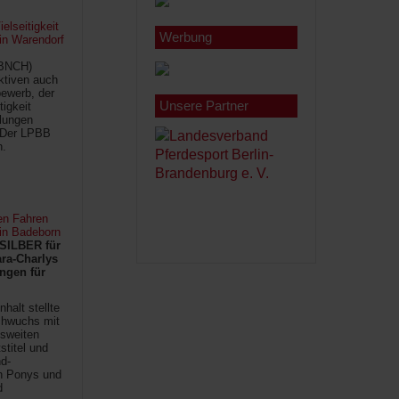
lseitigkeit
Werbung
 in Warendorf
(BNCH)
Aktiven auch
ewerb, der
Unsere Partner
tigkeit
ilungen
 Der LPBB
n.
en Fahren
 in Badeborn
SILBER für
ra-Charlys
ngen für
halt stellte
chwuchs mit
sweiten
titel und
d-
en Ponys und
d