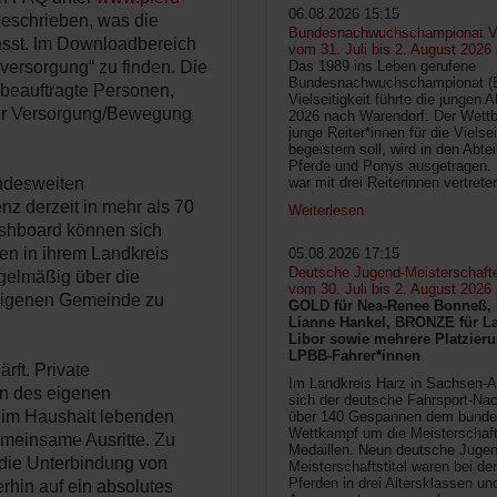
06.08.2026 15:15
 beschrieben, was die
Bundesnachwuchschampionat Vie
asst. Im Downloadbereich
vom 31. Juli bis 2. August 2026
versorgung“ zu finden. Die
Das 1989 ins Leben gerufene
Bundesnachwuchschampionat 
 beauftragte Personen,
Vielseitigkeit führte die jungen 
zur Versorgung/Bewegung
2026 nach Warendorf. Der Wettb
junge Reiter*innen für die Vielsei
begeistern soll, wird in den Abte
Pferde und Ponys ausgetragen.
undesweiten
war mit drei Reiterinnen vertrete
nz derzeit in mehr als 70
Weiterlesen
ashboard können sich
en in ihrem Landkreis
05.08.2026 17:15
Deutsche Jugend-Meisterschaft
egelmäßig über die
vom 30. Juli bis 2. August 2026
eigenen Gemeinde zu
GOLD für Nea-Renee Bonneß, 
Lianne Hankel, BRONZE für La
Libor sowie mehrere Platzieru
LPBB-Fahrer*innen
ft. Private
Im Landkreis Harz in Sachsen-An
en des eigenen
sich der deutsche Fahrsport-Na
 im Haushalt lebenden
über 140 Gespannen dem bunde
Wettkampf um die Meisterschafts
gemeinsame Ausritte. Zu
Medaillen. Neun deutsche Jugen
 die Unterbindung von
Meisterschaftstitel waren bei d
Pferden in drei Altersklassen un
erhin auf ein absolutes