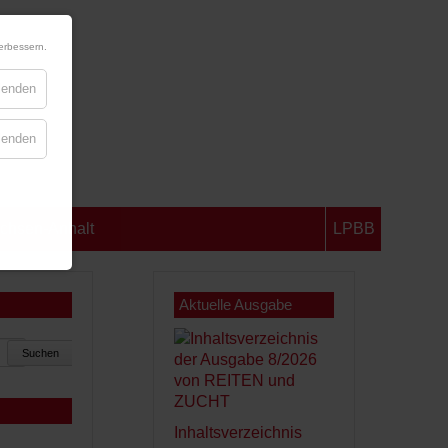
erbessern.
blenden
blenden
chsen-Anhalt
LPBB
Aktuelle Ausgabe
Suchen
Inhaltsverzeichnis