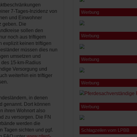
aktbeschränkungen
einer 7-Tages-Inzidenz von
Werbung
nnen und Einwohner
z geben. Die
ndkreise sollen den
Werbung
ur noch aus triftigem
explizit keinen triftigen
ndesländer müssen dies nun
ungen umsetzen und
Werbung
en des 15-km-Radius
endige Versorgung und
 weiterhin ein triftiger
sen.
Werbung
ndesländern, in denen
nd genannt. Dort können
Werbung
en ihren Wohnort also
nd zu versorgen. Die FN
erbände werden die
 Tagen sichten und ggf.
Schlagzeilen vom LPBB
en FAQ unter
www.pferd-