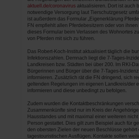
aktuell.de/coronavirus
aktualisieren. Dort ist auch
notwendige Versorgung laut Tierschutzgesetz umf
ist außerdem das Formular „Eigenerklärung Pferde
FN empfiehlt allen Pferdebesitzern oder von ihnen
dieses Formular beim Verlassen des Wohnortes 
von Pferden mit sich zu führen.
Das Robert-Koch-Institut aktualisiert täglich die b
Infektionszahlen. Demnach liegt die 7-Tages-Inzide
Landkreisen bzw. Städten bei über 200. Im RKI-D
Bürgerinnen und Bürger über die 7-Tages-Inzidenz
informieren. Zusätzlich rät die FN dringend, sich r
geltenden Regelungen im eigenen Landkreis/der 
informieren und diese unbedingt zu befolgen.
Zudem wurden die Kontaktbeschränkungen verschär
Zusammenkünfte sind nur im Kreis der Angehörig
Hausstandes und mit maximal einer weiteren nicht
Person gestattet. Dies gilt zum Beispiel auch für 
den obersten Zielen der neuen Beschlüsse gehört
tagestouristischen Ausflügen. Kontakte sollen weit