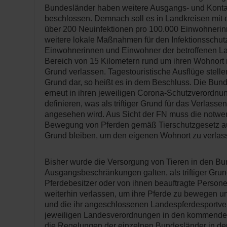
Bundesländer haben weitere Ausgangs- und Kont
beschlossen. Demnach soll es in Landkreisen mit 
über 200 Neuinfektionen pro 100.000 Einwohneri
weitere lokale Maßnahmen für den Infektionsschut
Einwohnerinnen und Einwohner der betroffenen La
Bereich von 15 Kilometern rund um ihren Wohnort n
Grund verlassen. Tagestouristische Ausflüge stellen 
Grund dar, so heißt es in dem Beschluss. Die Bu
erneut in ihren jeweiligen Corona-Schutzverordn
definieren, was als triftiger Grund für das Verlass
angesehen wird. Aus Sicht der FN muss die notw
Bewegung von Pferden gemäß Tierschutzgesetz auch
Grund bleiben, um den eigenen Wohnort zu verlas
Bisher wurde die Versorgung von Tieren in den Bu
Ausgangsbeschränkungen galten, als triftiger Gru
Pferdebesitzer oder von ihnen beauftragte Person
weiterhin verlassen, um ihre Pferde zu bewegen u
und die ihr angeschlossenen Landespferdesportv
jeweiligen Landesverordnungen in den kommenden
die Regelungen der einzelnen Bundesländer in d