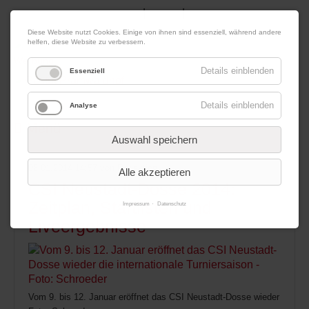
|
|
10. August 2026
Impressum
Kontakt
Datenschutz
Diese Website nutzt Cookies. Einige von ihnen sind essenziell, während andere
helfen, diese Website zu verbessern.
Werbung
Details einblenden
Essenziell
Details einblenden
Analyse
Menü
Auswahl speichern
08.01.2014 14:57
von Redaktion
Alle akzeptieren
CSI Neustadt-Dosse 2014:
Zeitplan, Startlisten und
Impressum
Datenschutz
Liveergebnisse
Vom 9. bis 12. Januar eröffnet das CSI Neustadt-Dosse wieder die inte