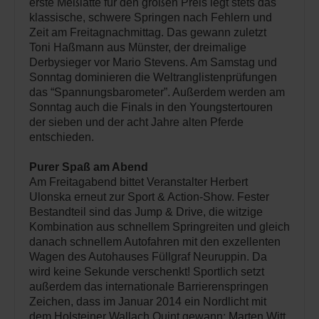
erste Meßlatte für den großen Preis legt stets das
klassische, schwere Springen nach Fehlern und
Zeit am Freitagnachmittag. Das gewann zuletzt
Toni Haßmann aus Münster, der dreimalige
Derbysieger vor Mario Stevens. Am Samstag und
Sonntag dominieren die Weltranglistenprüfungen
das “Spannungsbarometer”. Außerdem werden am
Sonntag auch die Finals in den Youngstertouren
der sieben und der acht Jahre alten Pferde
entschieden.
Purer Spaß am Abend
Am Freitagabend bittet Veranstalter Herbert
Ulonska erneut zur Sport & Action-Show. Fester
Bestandteil sind das Jump & Drive, die witzige
Kombination aus schnellem Springreiten und gleich
danach schnellem Autofahren mit den exzellenten
Wagen des Autohauses Füllgraf Neuruppin. Da
wird keine Sekunde verschenkt! Sportlich setzt
außerdem das internationale Barrierenspringen
Zeichen, dass im Januar 2014 ein Nordlicht mit
dem Holsteiner Wallach Quint gewann: Marten Witt