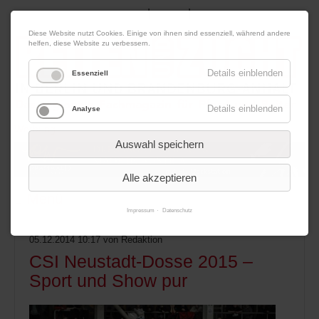
|
|
09. August 2026
Impressum
Kontakt
Datenschutz
Diese Website nutzt Cookies. Einige von ihnen sind essenziell, während andere
helfen, diese Website zu verbessern.
Details einblenden
Essenziell
Details einblenden
Analyse
Werbung
Auswahl speichern
Alle akzeptieren
Menü
Impressum
Datenschutz
05.12.2014 10:17
von Redaktion
CSI Neustadt-Dosse 2015 –
Sport und Show pur