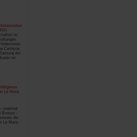
istanzreiten
FRA)
chaften im
Jullianges
Förderverein
na Carolyna
Samuraj ibn
kader an
oltigieren
 in Le Mans
 – zweimal
l Bronze –
hsteam die
in Le Mans