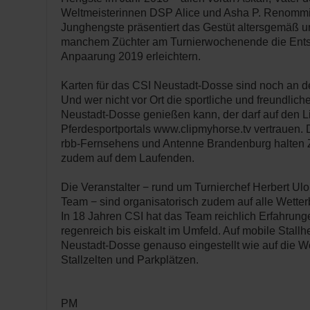
Weltmeisterinnen DSP Alice und Asha P. Renommi
Junghengste präsentiert das Gestüt altersgemäß un
manchem Züchter am Turnierwochenende die Ents
Anpaarung 2019 erleichtern.
Karten für das CSI Neustadt-Dosse sind noch an d
Und wer nicht vor Ort die sportliche und freundli
Neustadt-Dosse genießen kann, der darf auf den L
Pferdesportportals www.clipmyhorse.tv vertrauen.
rbb-Fernsehens und Antenne Brandenburg halten 
zudem auf dem Laufenden.
Die Veranstalter − rund um Turnierchef Herbert Ulo
Team − sind organisatorisch zudem auf alle Wetter
In 18 Jahren CSI hat das Team reichlich Erfahrun
regenreich bis eiskalt im Umfeld. Auf mobile Stall
Neustadt-Dosse genauso eingestellt wie auf die 
Stallzelten und Parkplätzen.
PM