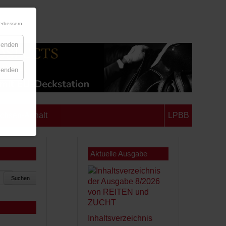
erbessern.
blenden
blenden
chsen-Anhalt
LPBB
Aktuelle Ausgabe
Suchen
Inhaltsverzeichnis