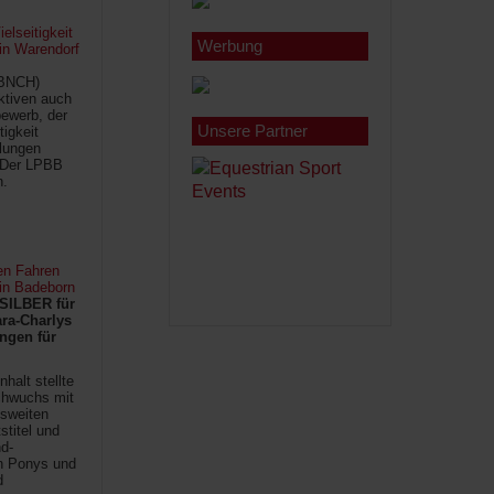
lseitigkeit
Werbung
 in Warendorf
(BNCH)
Aktiven auch
ewerb, der
Unsere Partner
tigkeit
ilungen
 Der LPBB
n.
en Fahren
 in Badeborn
SILBER für
ra-Charlys
ngen für
halt stellte
chwuchs mit
sweiten
titel und
d-
en Ponys und
d