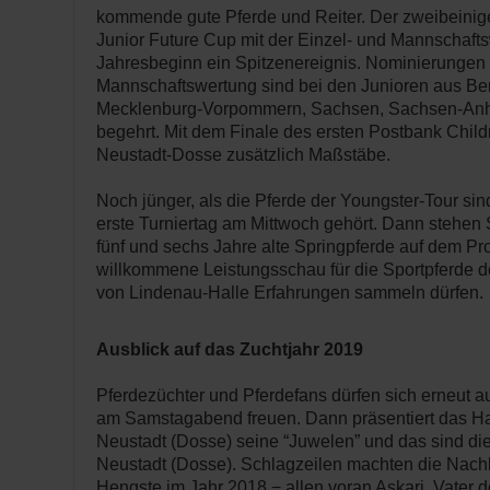
kommende gute Pferde und Reiter. Der zweibeini
Junior Future Cup mit der Einzel- und Mannschaft
Jahresbeginn ein Spitzenereignis. Nominierungen f
Mannschaftswertung sind bei den Junioren aus Be
Mecklenburg-Vorpommern, Sachsen, Sachsen-Anha
begehrt. Mit dem Finale des ersten Postbank Child
Neustadt-Dosse zusätzlich Maßstäbe.
Noch jünger, als die Pferde der Youngster-Tour sin
erste Turniertag am Mittwoch gehört. Dann stehen 
fünf und sechs Jahre alte Springpferde auf dem P
willkommene Leistungsschau für die Sportpferde der
von Lindenau-Halle Erfahrungen sammeln dürfen.
Ausblick auf das Zuchtjahr 2019
Pferdezüchter und Pferdefans dürfen sich erneut au
am Samstagabend freuen. Dann präsentiert das Ha
Neustadt (Dosse) seine “Juwelen” und das sind di
Neustadt (Dosse). Schlagzeilen machten die Nac
Hengste im Jahr 2018 − allen voran Askari, Vater d