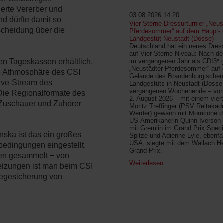
erte Vererber und
03.08.2026 14:20
d dürfte damit so
Vier-Sterne-Dressurturnier „Neus
cheidung über die
Pferdesommer“ auf dem Haupt- 
Landgestüt Neustadt (Dosse)
Deutschland hat ein neues Dress
auf Vier-Sterne-Niveau: Nach de
en Tageskassen erhältlich.
im vergangenen Jahr als CDI3* g
„Neustädter Pferdesommer“ auf
che Athmosphäre des CSI
Gelände des Brandenburgischen
ive-Stream des
Landgestüts in Neustadt (Dosse
vergangenen Wochenende – vom 
 Die Regionalformate des
2. August 2026 – mit einem vier
Zuschauer und Zuhörer
Moritz Treffinger (PSV Reitaka
Werder) gewann mit Morricone di
US-Amerikanerin Quinn Iverson 
mit Gremlin im Grand Prix Speci
nska ist das ein großes
Spitze und Adienne Lyle, ebenfa
USA, siegte mit dem Wallach He
bedingungen eingestellt.
Grand Prix.
gen gesammelt − von
Weiterlesen
heizungen ist man beim CSI
Wegesicherung von