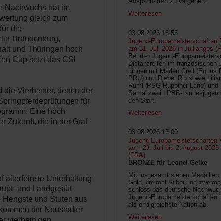
Anspannarten zu vergeben.
ge Nachwuchs hat im
Weiterlesen
swertung gleich zum
ür die
03.08.2026 18:55
rlin-Brandenburg,
Jugend-Europameisterschaften D
lt und Thüringen hoch
am 31. Juli 2026 in Jullianges (
Bei den Jugend-Europameisters
ren Cup setzt das CSI
Distanzreiten im französischen 
gingen mit Marlen Grell (Equus 
PRU) und Djebel Rio sowie Lilia
Ruml (PSG Ruppiner Land) und 
d die Vierbeiner, denen der
Samal zwei LPBB-Landesjugend
Springpferdeprüfungen für
den Start.
rogramm. Eine hoch
Weiterlesen
 Zukunft, die in der Graf
03.08.2026 17:00
Jugend-Europameisterschaften V
vom 29. Juli bis 2. August 2026
(FRA)
BRONZE für Leonel Gelke
Mit insgesamt sieben Medaillen
f allerfeinste Unterhaltung
Gold, dreimal Silber und zweima
upt- und Landgestüt
schloss das deutsche Nachwuc
Jugend-Europameisterschaften 
e Hengste und Stuten aus
als erfolgreichste Nation ab.
hkommen der Neustädter
Weiterlesen
er vierbeinigen