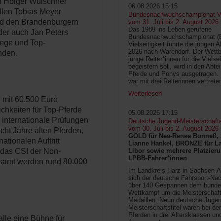
rn Holger Wulschner
06.08.2026 15:15
llen Tobias Meyer
Bundesnachwuchschampionat Vie
nd den Brandenburgern
vom 31. Juli bis 2. August 2026
Das 1989 ins Leben gerufene
der auch Jan Peters
Bundesnachwuchschampionat 
iege und Top-
Vielseitigkeit führte die jungen 
2026 nach Warendorf. Der Wettb
nden.
junge Reiter*innen für die Vielsei
begeistern soll, wird in den Abte
Pferde und Ponys ausgetragen.
war mit drei Reiterinnen vertrete
Weiterlesen
n mit 60.500 Euro
ichkeiten für Top-Pferde
05.08.2026 17:15
internationale Prüfungen
Deutsche Jugend-Meisterschaft
vom 30. Juli bis 2. August 2026
cht Jahre alten Pferden,
GOLD für Nea-Renee Bonneß, 
ationalen Auftritt
Lianne Hankel, BRONZE für La
 das CSI der Non-
Libor sowie mehrere Platzieru
LPBB-Fahrer*innen
gesamt werden rund 80.000
Im Landkreis Harz in Sachsen-An
sich der deutsche Fahrsport-Na
über 140 Gespannen dem bunde
Wettkampf um die Meisterschafts
Medaillen. Neun deutsche Jugen
Meisterschaftstitel waren bei d
Pferden in drei Altersklassen un
alle eine Bühne für