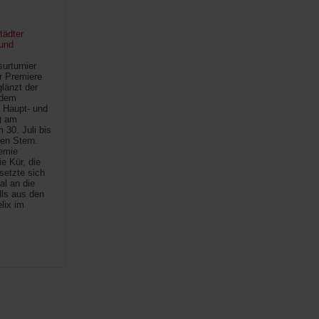
tädter
und
urturnier
r Premiere
länzt der
 dem
 Haupt- und
) am
30. Juli bis
ten Stern.
demie
e Kür, die
setzte sich
al an die
lls aus den
lix im