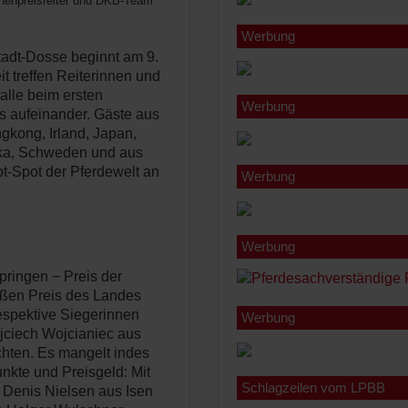
onenpreisreiter und DKB-Team
Werbung
tadt-Dosse beginnt am 9.
it treffen Reiterinnen und
alle beim ersten
Werbung
s aufeinander. Gäste aus
kong, Irland, Japan,
ika, Schweden und aus
-Spot der Pferdewelt an
Werbung
Werbung
pringen − Preis der
ßen Preis des Landes
espektive Siegerinnen
Werbung
ciech Wojcianiec aus
chten. Es mangelt indes
unkte und Preisgeld: Mit
Schlagzeilen vom LPBB
 Denis Nielsen aus Isen