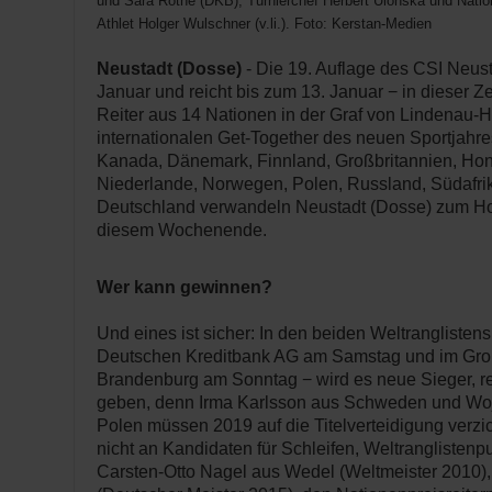
und Sara Rothe (DKB), Turnierchef Herbert Ulonska und Nati
Athlet Holger Wulschner (v.li.). Foto: Kerstan-Medien
Neustadt (Dosse)
- Die 19. Auflage des CSI Neus
Januar und reicht bis zum 13. Januar − in dieser Ze
Reiter aus 14 Nationen in der Graf von Lindenau-H
internationalen Get-Together des neuen Sportjahre
Kanada, Dänemark, Finnland, Großbritannien, Hong
Niederlande, Norwegen, Polen, Russland, Südafr
Deutschland verwandeln Neustadt (Dosse) zum Hot
diesem Wochenende.
Wer kann gewinnen?
Und eines ist sicher: In den beiden Weltranglistens
Deutschen Kreditbank AG am Samstag und im Gro
Brandenburg am Sonntag − wird es neue Sieger, r
geben, denn Irma Karlsson aus Schweden und Woj
Polen müssen 2019 auf die Titelverteidigung verzi
nicht an Kandidaten für Schleifen, Weltranglistenp
Carsten-Otto Nagel aus Wedel (Weltmeister 2010),