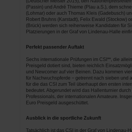
(Deutscher Meister 2015), den Nationenpreisreite
(Passin) und André Thieme (Plau a.S.), dem schne
(Lohmar) oder auch Thomas Kleis (Gadebusch) u
Robert Bruhns (Karstadt), Felix Ewald (Stockow) o
(Brück) werden sich reihenweise Kandidaten für S
Platzierungen in der Graf von Lindenau-Halle einfi
Perfekt passender Auftakt
Sechs internationale Prüfungen im CSI**, die allei
Preisgeld dotiert sind, bieten reichlich Einsatzmögl
und Newcomer auf vier Beinen. Dazu kommen vier 
für Nachwuchspferde − getrennt nach sieben und a
für die das CSI zum Teil überhaupt den ersten intern
bedeutet. Abgerundet wird das Hallenturnier durch
Professionals, der internationalen Amateure. Ins
Euro Preisgeld ausgeschüttet.
Ausblick in die sportliche Zukunft
Tatsächlich ist das CSI in der Graf von Lindenau-H