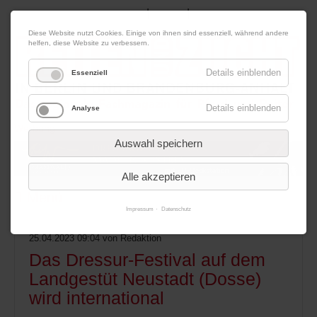
|
|
07. August 2026
Impressum
Kontakt
Datenschutz
Diese Website nutzt Cookies. Einige von ihnen sind essenziell, während andere
helfen, diese Website zu verbessern.
Details einblenden
Essenziell
Details einblenden
Analyse
Werbung
Auswahl speichern
Alle akzeptieren
Menü
Impressum
Datenschutz
25.04.2023 09:04
von Redaktion
Das Dressur-Festival auf dem
Landgestüt Neustadt (Dosse)
wird international