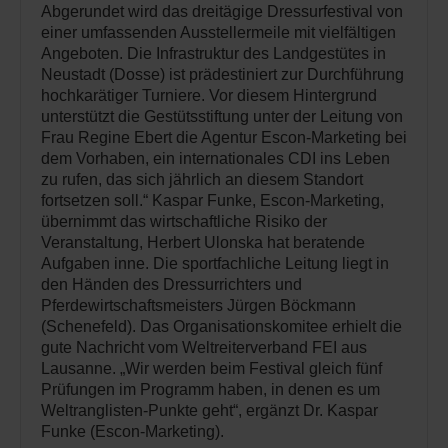
Abgerundet wird das dreitägige Dressurfestival von
einer umfassenden Ausstellermeile mit vielfältigen
Angeboten. Die Infrastruktur des Landgestütes in
Neustadt (Dosse) ist prädestiniert zur Durchführung
hochkarätiger Turniere. Vor diesem Hintergrund
unterstützt die Gestütsstiftung unter der Leitung von
Frau Regine Ebert die Agentur Escon-Marketing bei
dem Vorhaben, ein internationales CDI ins Leben
zu rufen, das sich jährlich an diesem Standort
fortsetzen soll.“ Kaspar Funke, Escon-Marketing,
übernimmt das wirtschaftliche Risiko der
Veranstaltung, Herbert Ulonska hat beratende
Aufgaben inne. Die sportfachliche Leitung liegt in
den Händen des Dressurrichters und
Pferdewirtschaftsmeisters Jürgen Böckmann
(Schenefeld). Das Organisationskomitee erhielt die
gute Nachricht vom Weltreiterverband FEI aus
Lausanne. „Wir werden beim Festival gleich fünf
Prüfungen im Programm haben, in denen es um
Weltranglisten-Punkte geht“, ergänzt Dr. Kaspar
Funke (Escon-Marketing).