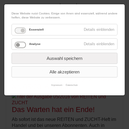
|
|
06. August 2026
Impressum
Kontakt
Datenschutz
Diese Website nutzt Cookies. Einige von ihnen sind essenziell, während andere
helfen, diese Website zu verbessern.
Werbung
Details einblenden
Essenziell
Details einblenden
Analyse
Menü
Auswahl speichern
29.04.2016 20:15
von Redaktion
Alle akzeptieren
Das neue Reiten und Zucht-Heft
Nr. 05/2016 ist da!
Impressum
Datenschutz
Das Warten hat ein Ende!
Ab sofort ist das neue REITEN und ZUCHT-Heft im
Handel und bei unseren Abonnenten. Auch in