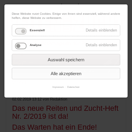
|
|
06. August 2026
Impressum
Kontakt
Datenschutz
Diese Website nutzt Cookies. Einige von ihnen sind essenziell, während andere
helfen, diese Website zu verbessern.
Details einblenden
Essenziell
Details einblenden
Analyse
Werbung
Auswahl speichern
Alle akzeptieren
Menü
Impressum
Datenschutz
02.02.2019 13:12
von Redaktion
Das neue Reiten und Zucht-Heft
Nr. 2/2019 ist da!
Das Warten hat ein Ende!