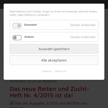
|
|
06. August 2026
Impressum
Kontakt
Datenschutz
Diese Website nutzt Cookies. Einige von ihnen sind essenziell, während andere
helfen, diese Website zu verbessern.
Details einblenden
Essenziell
Details einblenden
Analyse
Werbung
Auswahl speichern
Alle akzeptieren
Menü
Impressum
Datenschutz
30.03.2015 20:22
von Redaktion
Das neue Reiten und Zucht-
Heft Nr. 4/2015 ist da!