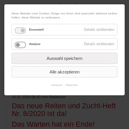
|
|
09. August 2026
Impressum
Kontakt
Datenschutz
Diese Website nutzt Cookies. Einige von ihnen sind essenziell, während andere
helfen, diese Website zu verbessern.
Details einblenden
Essenziell
Details einblenden
Analyse
Werbung
Auswahl speichern
Alle akzeptieren
Menü
Impressum
Datenschutz
31.07.2020 08:43
von Redaktion
Das neue Reiten und Zucht-Heft
Nr. 8/2020 ist da!
Das Warten hat ein Ende!