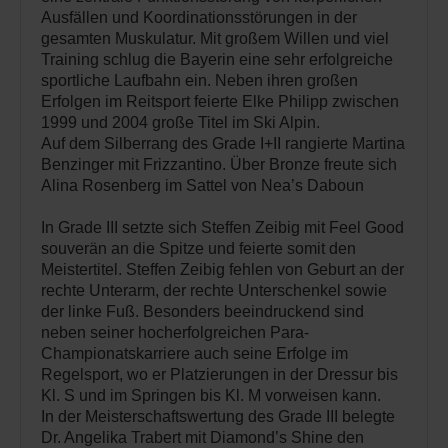
Ausfällen und Koordinationsstörungen in der
gesamten Muskulatur. Mit großem Willen und viel
Training schlug die Bayerin eine sehr erfolgreiche
sportliche Laufbahn ein. Neben ihren großen
Erfolgen im Reitsport feierte Elke Philipp zwischen
1999 und 2004 große Titel im Ski Alpin.
Auf dem Silberrang des Grade I+II rangierte Martina
Benzinger mit Frizzantino. Über Bronze freute sich
Alina Rosenberg im Sattel von Nea’s Daboun
In Grade III setzte sich Steffen Zeibig mit Feel Good
souverän an die Spitze und feierte somit den
Meistertitel. Steffen Zeibig fehlen von Geburt an der
rechte Unterarm, der rechte Unterschenkel sowie
der linke Fuß. Besonders beeindruckend sind
neben seiner hocherfolgreichen Para-
Championatskarriere auch seine Erfolge im
Regelsport, wo er Platzierungen in der Dressur bis
Kl. S und im Springen bis Kl. M vorweisen kann.
In der Meisterschaftswertung des Grade III belegte
Dr. Angelika Trabert mit Diamond’s Shine den