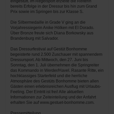
eingestuft. Im Regelsport erzielte die Reiterin
bereits Erfolge in der Dressur bis hin zum Grand
Prix sowie im Springen bis zur Klasse S.
Die Silbermedaille in Grade V ging an die
Vorjahressiegerin Anike Hölken mit El Dorado.
Über Bronze freute sich Diana Borkowsky aus
Brandenburg mit Salvador.
Das Dressurfestival auf Gestüt Bonhomme
begeisterte rund 2.500 Zuschauer mit spannendem
Dressursport. Ab Mittwoch, den 27. Juni bis
Sonntag, den 1. Juli übernehmen die Springreiter
das Kommando in Werder/Havel. Rasante Ritte, ein
hochklassiges Starterfeld und die herrliche
Atmosphäre des Gestüts Bonhomme bieten allen
Gästen einen erlebnisreichen Ausflug mit Urlaubs-
Feeling. Der Eintritt ist frei! Alle aktuellen
Informationen zur Zeiteinteilung und der Anfahrt
erhalten Sie auf www.gestuet-bonhomme.com.
Pressemitteilung