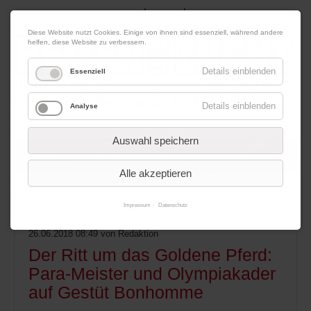
|
|
10. August 2026
Impressum
Kontakt
Datenschutz
Diese Website nutzt Cookies. Einige von ihnen sind essenziell, während andere
helfen, diese Website zu verbessern.
Details einblenden
Essenziell
Details einblenden
Analyse
Werbung
Auswahl speichern
Alle akzeptieren
Menü
Impressum
Datenschutz
26.06.2018 08:49
von Redaktion
Der Ritt um das Goldene Pferd:
Para-Meister und Olympiakader
auf Gestüt Bonhomme