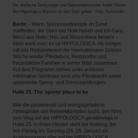
Der dreifache Derbysieger und Nationenpreisreiter André Thieme wird 
den Hippologica Masters an den Start gehen - Foto: Schroeder
Berlin
– Wenn Spitzenwettkämpfe im Sand
stattfinden, die Stars vier Hufe haben und ein Gala-
Menü aus Hafer, Heu und Weizenkleie besteht –
dann weiß man: es ist HIPPOLOGICA. Ab morgen
ruft das Reitsportevent der Internationalen Grünen
Woche wieder Pferdefans, Reitsportler und
freizeitaktive Familien in seiner Mitte zusammen.
Auf dem Programm stehen unter anderem
informative Seminare rund ums Pferdewohl sowie
spannende Spring- und Dressurprüfungen.
Halle 25: The ‘sporty’ place to be
Wer die pulsierende und energiegeladene
Atmosphäre von Reitwettkämpfen sucht, den führt
sein Weg auf der HIPPOLOGICA geradewegs in
Halle 25. In ihrem Herzen steht der Reitring, der
von Freitag bis Sonntag (26.-28. Januar) als
Austragungsort aller auf der HIPPOLOGICA