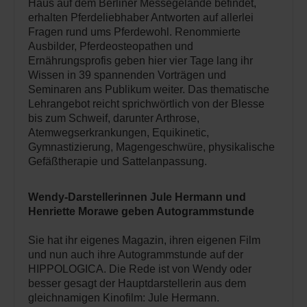
Haus auf dem Berliner Messegelände befindet,
erhalten Pferdeliebhaber Antworten auf allerlei
Fragen rund ums Pferdewohl. Renommierte
Ausbilder, Pferdeosteopathen und
Ernährungsprofis geben hier vier Tage lang ihr
Wissen in 39 spannenden Vorträgen und
Seminaren ans Publikum weiter. Das thematische
Lehrangebot reicht sprichwörtlich von der Blesse
bis zum Schweif, darunter Arthrose,
Atemwegserkrankungen, Equikinetic,
Gymnastizierung, Magengeschwüre, physikalische
Gefäßtherapie und Sattelanpassung.
Wendy-Darstellerinnen Jule Hermann und
Henriette Morawe geben Autogrammstunde
Sie hat ihr eigenes Magazin, ihren eigenen Film
und nun auch ihre Autogrammstunde auf der
HIPPOLOGICA. Die Rede ist von Wendy oder
besser gesagt der Hauptdarstellerin aus dem
gleichnamigen Kinofilm: Jule Hermann.