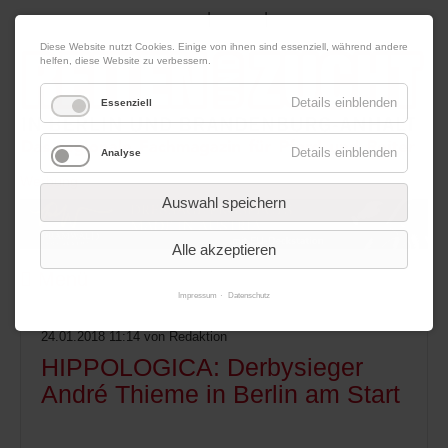
|
|
06. August 2026
Impressum
Kontakt
Datenschutz
Diese Website nutzt Cookies. Einige von ihnen sind essenziell, während andere
helfen, diese Website zu verbessern.
Details einblenden
Essenziell
Details einblenden
Analyse
Werbung
Auswahl speichern
Alle akzeptieren
Menü
Impressum
Datenschutz
24.01.2018 11:14
von Redaktion
HIPPOLOGICA: Derbysieger
André Thieme in Berlin am Start