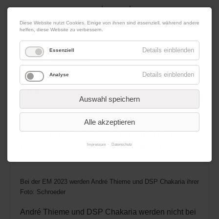
|
|
09. August 2026
Impressum
Kontakt
Datenschutz
Diese Website nutzt Cookies. Einige von ihnen sind essenziell, während andere
helfen, diese Website zu verbessern.
Werbung
Details einblenden
Essenziell
Details einblenden
Analyse
Menü
Auswahl speichern
25.08.2023 11:51
von Redaktion
Alle akzeptieren
DSP Chakaria und Thieme bei
EM in Mailand nicht dabei
Impressum
Datenschutz
Bei der EM 2023 werden André Thieme und DSP Chakaria ihren Titel ni
Foto: Schroeder
André Thieme und DSP Chakaria werden nicht bei