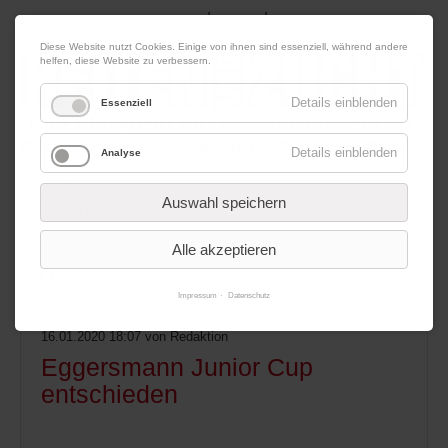
|
|
08. August 2026
Impressum
Kontakt
Datenschutz
Diese Website nutzt Cookies. Einige von ihnen sind essenziell, während andere
helfen, diese Website zu verbessern.
Details einblenden
Essenziell
Details einblenden
Analyse
Werbung
Auswahl speichern
Alle akzeptieren
Menü
Impressum
Datenschutz
16.01.2020 18:07
von Redaktion
Eggersmann Junior Cup
entschieden