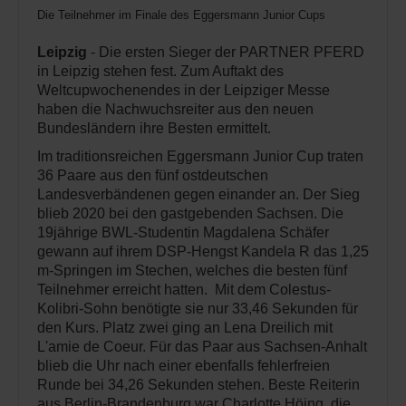
Die Teilnehmer im Finale des Eggersmann Junior Cups
Leipzig
- Die ersten Sieger der PARTNER PFERD
in Leipzig stehen fest. Zum Auftakt des
Weltcupwochenendes in der Leipziger Messe
haben die Nachwuchsreiter aus den neuen
Bundesländern ihre Besten ermittelt.
Im traditionsreichen Eggersmann Junior Cup traten
36 Paare aus den fünf ostdeutschen
Landesverbändenen gegen einander an. Der Sieg
blieb 2020 bei den gastgebenden Sachsen. Die
19jährige BWL-Studentin Magdalena Schäfer
gewann auf ihrem DSP-Hengst Kandela R das 1,25
m-Springen im Stechen, welches die besten fünf
Teilnehmer erreicht hatten. Mit dem Colestus-
Kolibri-Sohn benötigte sie nur 33,46 Sekunden für
den Kurs. Platz zwei ging an Lena Dreilich mit
L'amie de Coeur. Für das Paar aus Sachsen-Anhalt
blieb die Uhr nach einer ebenfalls fehlerfreien
Runde bei 34,26 Sekunden stehen. Beste Reiterin
aus Berlin-Brandenburg war Charlotte Höing, die