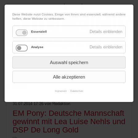
|
|
07. August 2026
Impressum
Kontakt
Datenschutz
Diese Website nutzt Cookies. Einige von ihnen sind essenziell, während andere
helfen, diese Website zu verbessern.
Details einblenden
Essenziell
Details einblenden
Analyse
Werbung
Auswahl speichern
Alle akzeptieren
Menü
Impressum
Datenschutz
31.07.2014 17:26
von Redaktion
EM Pony: Deutsche Mannschaft
gewinnt mit Lea Luise Nehls und
DSP De Long Gold