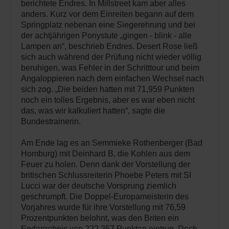
berichtete Endres. In Millstreet kam aber alles
anders. Kurz vor dem Einreiten begann auf dem
Springplatz nebenan eine Siegerehrung und bei
der achtjährigen Ponystute „gingen - blink - alle
Lampen an“, beschrieb Endres. Desert Rose ließ
sich auch während der Prüfung nicht wieder völlig
beruhigen, was Fehler in der Schritttour und beim
Angaloppieren nach dem einfachen Wechsel nach
sich zog. „Die beiden hatten mit 71,959 Punkten
noch ein tolles Ergebnis, aber es war eben nicht
das, was wir kalkuliert hatten“, sagte die
Bundestrainerin.
Am Ende lag es an Semmieke Rothenberger (Bad
Homburg) mit Deinhard B, die Kohlen aus dem
Feuer zu holen. Denn dank der Vorstellung der
britischen Schlussreiterin Phoebe Peters mit SI
Lucci war der deutsche Vorsprung ziemlich
geschrumpft. Die Doppel-Europameisterin des
Vorjahres wurde für ihre Vorstellung mit 76,59
Prozentpunkten belohnt, was den Briten ein
Endergebnis von 222,257 Punkten eintrug. Doch