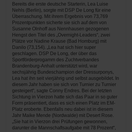
Bereits die erste deutsche Starterin, Lea Luise
Nehls (Berlin), sorgte mit DSP De Long für eine
Überraschung. Mit ihrem Ergebnis von 73,769
Prozentpunkten sicherte sie sich auf dem von
Susanne Olnhoff aus Nennhausen gezogenen
Hengst den Titel des „Overnight-Leaders“, zwei
Plätze vor Nadine Krause (Bad Homburg) mit
Danilo (73,154). „Lea hat sich hier super
geschlagen. DSP De Long, der über das
Sportförderprogamm des Zuchtverbandes
Brandenburg-Anhalt unterstützt wird, war
sechsjährig Bundeschampion der Dressurponys,
Lea hat ihn seit vierjährig und selbst ausgebildet. In
diesem Jahr haben sie sich von Turnier zu Turnier
gesteigert“, sagte Conny Endres. Bei der letzten
Sichtung in Vierzon hatte sich das Paar in so guter
Form präsentiert, dass es sich einen Platz im EM-
Platz eroberte. Ebenfalls neu dabei ist in diesem
Jahr Maike Mende (Nordwalde) mit Desert Rose.
„Sie hat in Vierzon drei Prüfungen gewonnen,
darunter die Mannschaftsaufgabe mit 78 Prozent“,