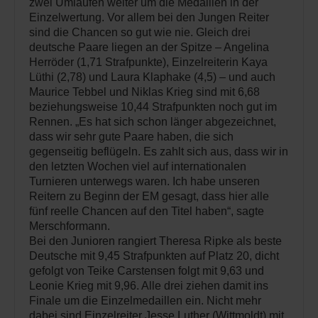
zwei Umläufen weiter um die Medaillen in der
Einzelwertung. Vor allem bei den Jungen Reiter
sind die Chancen so gut wie nie. Gleich drei
deutsche Paare liegen an der Spitze – Angelina
Herröder (1,71 Strafpunkte), Einzelreiterin Kaya
Lüthi (2,78) und Laura Klaphake (4,5) – und auch
Maurice Tebbel und Niklas Krieg sind mit 6,68
beziehungsweise 10,44 Strafpunkten noch gut im
Rennen. „Es hat sich schon länger abgezeichnet,
dass wir sehr gute Paare haben, die sich
gegenseitig beflügeln. Es zahlt sich aus, dass wir in
den letzten Wochen viel auf internationalen
Turnieren unterwegs waren. Ich habe unseren
Reitern zu Beginn der EM gesagt, dass hier alle
fünf reelle Chancen auf den Titel haben“, sagte
Merschformann.
Bei den Junioren rangiert Theresa Ripke als beste
Deutsche mit 9,45 Strafpunkten auf Platz 20, dicht
gefolgt von Teike Carstensen folgt mit 9,63 und
Leonie Krieg mit 9,96. Alle drei ziehen damit ins
Finale um die Einzelmedaillen ein. Nicht mehr
dabei sind Einzelreiter Jesse Luther (Wittmoldt) mit