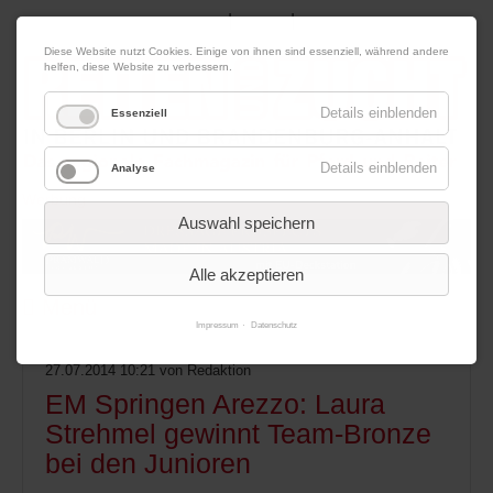
|
|
09. August 2026
Impressum
Kontakt
Datenschutz
Diese Website nutzt Cookies. Einige von ihnen sind essenziell, während andere
helfen, diese Website zu verbessern.
Details einblenden
Essenziell
Details einblenden
Analyse
Werbung
Auswahl speichern
Alle akzeptieren
Menü
Impressum
Datenschutz
27.07.2014 10:21
von Redaktion
EM Springen Arezzo: Laura
Strehmel gewinnt Team-Bronze
bei den Junioren