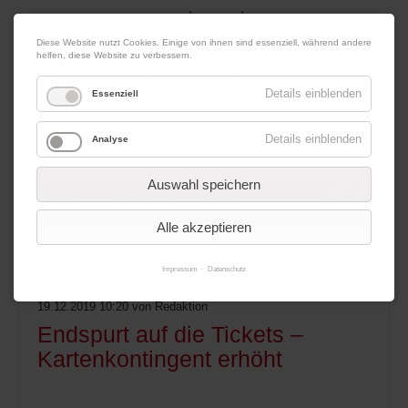
|
|
07. August 2026
Impressum
Kontakt
Datenschutz
Diese Website nutzt Cookies. Einige von ihnen sind essenziell, während andere
helfen, diese Website zu verbessern.
Details einblenden
Essenziell
Details einblenden
Analyse
Werbung
Auswahl speichern
Alle akzeptieren
Menü
Impressum
Datenschutz
19.12.2019 10:20
von Redaktion
Endspurt auf die Tickets –
Kartenkontingent erhöht