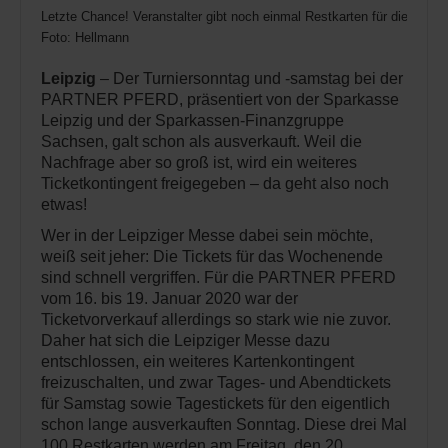
Letzte Chance! Veranstalter gibt noch einmal Restkarten für die PAR
Foto: Hellmann
Leipzig
– Der Turniersonntag und -samstag bei der
PARTNER PFERD, präsentiert von der Sparkasse
Leipzig und der Sparkassen-Finanzgruppe
Sachsen, galt schon als ausverkauft. Weil die
Nachfrage aber so groß ist, wird ein weiteres
Ticketkontingent freigegeben – da geht also noch
etwas!
Wer in der Leipziger Messe dabei sein möchte,
weiß seit jeher: Die Tickets für das Wochenende
sind schnell vergriffen. Für die PARTNER PFERD
vom 16. bis 19. Januar 2020 war der
Ticketvorverkauf allerdings so stark wie nie zuvor.
Daher hat sich die Leipziger Messe dazu
entschlossen, ein weiteres Kartenkontingent
freizuschalten, und zwar Tages- und Abendtickets
für Samstag sowie Tagestickets für den eigentlich
schon lange ausverkauften Sonntag. Diese drei Mal
100 Restkarten werden am Freitag, den 20.