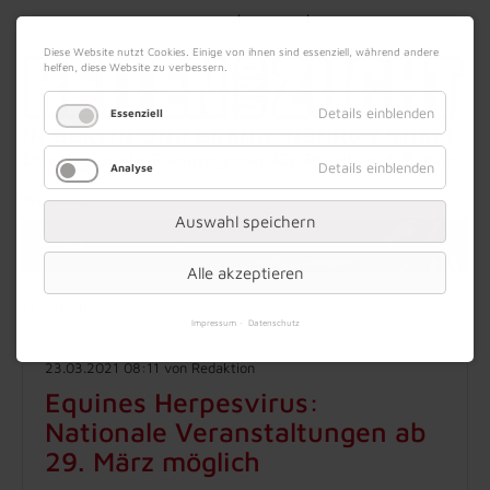
|
|
09. August 2026
Impressum
Kontakt
Datenschutz
Diese Website nutzt Cookies. Einige von ihnen sind essenziell, während andere
helfen, diese Website zu verbessern.
Details einblenden
Essenziell
Details einblenden
Analyse
Werbung
Auswahl speichern
Alle akzeptieren
Menü
Impressum
Datenschutz
23.03.2021 08:11
von Redaktion
Equines Herpesvirus:
Nationale Veranstaltungen ab
29. März möglich