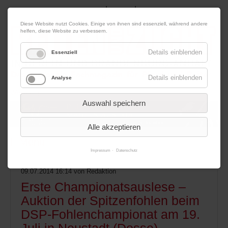
|
|
10. August 2026
Impressum
Kontakt
Datenschutz
Diese Website nutzt Cookies. Einige von ihnen sind essenziell, während andere
helfen, diese Website zu verbessern.
Details einblenden
Essenziell
Details einblenden
Analyse
Werbung
Auswahl speichern
Alle akzeptieren
Menü
Impressum
Datenschutz
09.07.2014 16:14
von Redaktion
Erste Championatsauslese –
Auktion der Spitzenfohlen beim
DSP-Fohlenchampionat am 19.