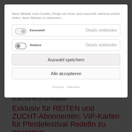
|
|
09. August 2026
Impressum
Kontakt
Datenschutz
Diese Website nutzt Cookies. Einige von ihnen sind essenziell, während andere
helfen, diese Website zu verbessern.
Details einblenden
Essenziell
Details einblenden
Analyse
Werbung
Auswahl speichern
Alle akzeptieren
Menü
Impressum
Datenschutz
25.04.2018 09:22
von Redaktion
Exklusiv für REITEN und
ZUCHT-Abonnenten: VIP-Karten
für Pferdefestival Redefin zu