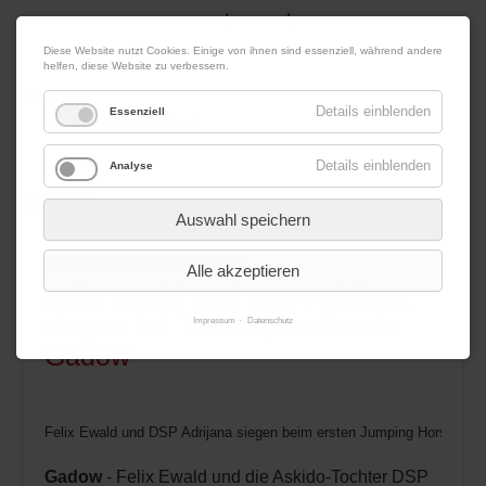
|
|
07. August 2026
Impressum
Kontakt
Datenschutz
Diese Website nutzt Cookies. Einige von ihnen sind essenziell, während andere
helfen, diese Website zu verbessern.
Werbung
Details einblenden
Essenziell
Details einblenden
Analyse
Menü
Auswahl speichern
13.07.2020 08:09
von Redaktion
Alle akzeptieren
Felix Ewald und DSP Adrijana
siegen bei Turnierpremiere in
Impressum
Datenschutz
Gadow
Felix Ewald und DSP Adrijana siegen beim ersten Jumping Horse Eve
Gadow
- Felix Ewald und die Askido-Tochter DSP