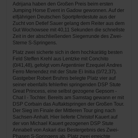
Adrijana haben den Großen Preis beim ersten
Jumping Horse Event in Gadow gewonnen. Auf der
elfjährigen Deutschen Sportpferdestute aus der
Zucht von Detlef Sauer gelang dem Reiter aus dem
Gut Wochowsee mit 40,11 Sekunden die schnellste
Zeit in der abschließenden Siegerrunde des Zwei-
Sterne S-Springens.
Platz zwei sicherte sich in dem hochkarätig besten
Feld Steffen Krehl aus Lentzke mit Conchito
(0/41,48), gefolgt vom Argentinier Ezequiel Andres
Ferro Menendez mit der Stute Ei Initia (0/72,37).
Gastgeber Robert Bruhns belegte Platz vier auf
seiner ebenfalls fehlerfrei springenden DSP Stute
Great Princess, eine selbst gezogene Gepsom -
Chat I - Tochter. Bereits am Samstag gewann er mit
DSP Corbain das Auftaktspringen der Großen Tour.
Der Sieg im Finale der Mittleren Tour ging nach
Sachsen-Anhalt. Hier lieferte Christof Kauert auf
der von Michael Kauert gezogenen DSP Stute
Annabell von Askari das Bestergebnis des Zwei-
Phasen S-Springens ab. Platz zwei erreichte