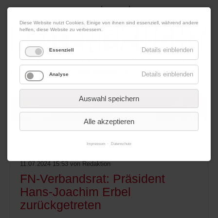
|
|
09. August 2026
Impressum
Kontakt
Datenschutz
Diese Website nutzt Cookies. Einige von ihnen sind essenziell, während andere
helfen, diese Website zu verbessern.
Details einblenden
Essenziell
Details einblenden
Analyse
Werbung
Auswahl speichern
Alle akzeptieren
Menü
Impressum
Datenschutz
11.07.2024 15:53
von Redaktion
FN-Verbandsrat: Präsident
Hans-Joachim Erbel
zurückgetreten