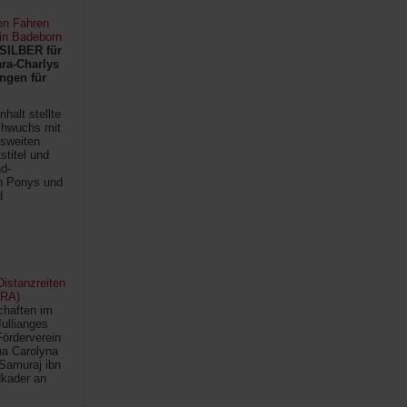
en Fahren
 in Badeborn
SILBER für
ra-Charlys
ngen für
halt stellte
chwuchs mit
sweiten
titel und
d-
en Ponys und
d
istanzreiten
FRA)
chaften im
Jullianges
Förderverein
na Carolyna
Samuraj ibn
kader an