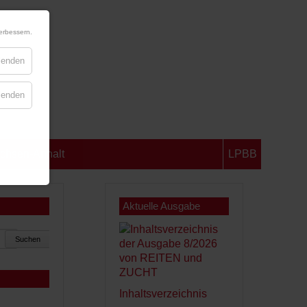
erbessern.
blenden
blenden
chsen-Anhalt
LPBB
Aktuelle Ausgabe
Suchen
Inhaltsverzeichnis