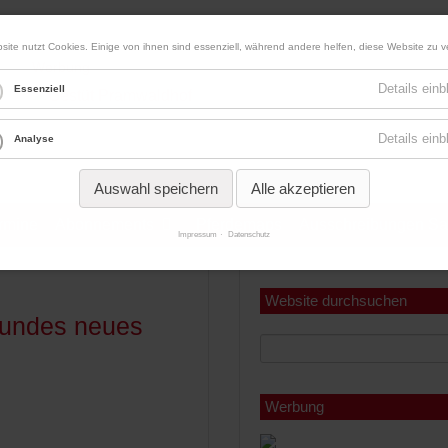
site nutzt Cookies. Einige von ihnen sind essenziell, während andere helfen, diese Website zu v
Werbung
Details ein
Essenziell
Details ein
Analyse
Auswahl speichern
Alle akzeptieren
ermine
Abonnements
Pferdemaps
Ausschreibungen Sa
Impressum
Datenschutz
Miniabonnement
Jahresabonnement
Website durchsuchen
sundes neues
Werbung