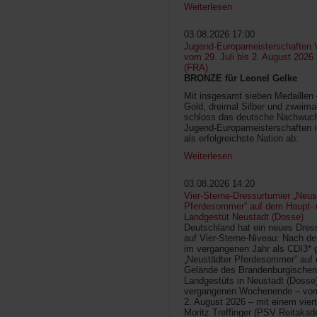
Weiterlesen
03.08.2026 17:00
Jugend-Europameisterschaften V
vom 29. Juli bis 2. August 2026
(FRA)
BRONZE für Leonel Gelke
Mit insgesamt sieben Medaillen
Gold, dreimal Silber und zweima
schloss das deutsche Nachwuc
Jugend-Europameisterschaften 
als erfolgreichste Nation ab.
Weiterlesen
03.08.2026 14:20
Vier-Sterne-Dressurturnier „Neus
Pferdesommer“ auf dem Haupt- 
Landgestüt Neustadt (Dosse)
Deutschland hat ein neues Dress
auf Vier-Sterne-Niveau: Nach de
im vergangenen Jahr als CDI3* g
„Neustädter Pferdesommer“ auf
Gelände des Brandenburgischen
Landgestüts in Neustadt (Dosse
vergangenen Wochenende – vom 
2. August 2026 – mit einem vier
Moritz Treffinger (PSV Reitaka