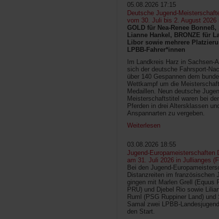
05.08.2026 17:15
Deutsche Jugend-Meisterschaft
vom 30. Juli bis 2. August 2026
GOLD für Nea-Renee Bonneß, 
Lianne Hankel, BRONZE für La
Libor sowie mehrere Platzieru
LPBB-Fahrer*innen
Im Landkreis Harz in Sachsen-An
sich der deutsche Fahrsport-Na
über 140 Gespannen dem bunde
Wettkampf um die Meisterschafts
Medaillen. Neun deutsche Jugen
Meisterschaftstitel waren bei d
Pferden in drei Altersklassen un
Anspannarten zu vergeben.
Weiterlesen
03.08.2026 18:55
Jugend-Europameisterschaften D
am 31. Juli 2026 in Jullianges (
Bei den Jugend-Europameisters
Distanzreiten im französischen 
gingen mit Marlen Grell (Equus 
PRU) und Djebel Rio sowie Lilia
Ruml (PSG Ruppiner Land) und 
Samal zwei LPBB-Landesjugend
den Start.