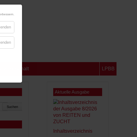
erbessern.
blenden
blenden
chsen-Anhalt
LPBB
Aktuelle Ausgabe
Suchen
Inhaltsverzeichnis