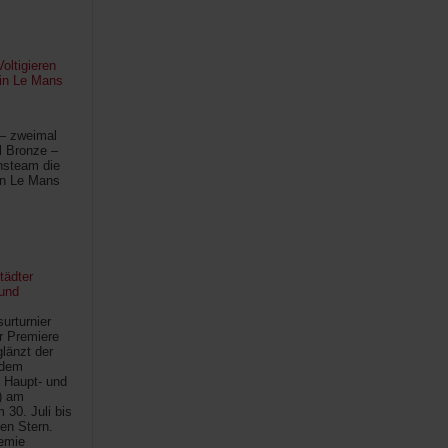
oltigieren
 in Le Mans
 – zweimal
l Bronze –
hsteam die
in Le Mans
tädter
und
urturnier
r Premiere
länzt der
 dem
 Haupt- und
) am
30. Juli bis
ten Stern.
demie