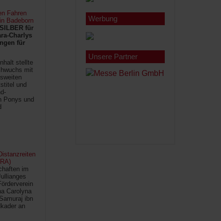
en Fahren
Werbung
 in Badeborn
SILBER für
ra-Charlys
ngen für
Unsere Partner
halt stellte
chwuchs mit
sweiten
titel und
d-
en Ponys und
d
istanzreiten
FRA)
chaften im
Jullianges
Förderverein
na Carolyna
Samuraj ibn
kader an