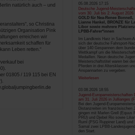
05.08.2026 17:15
erlin natürlich auch – und
Deutsche Jugend-Meisterschaft
vom 30. Juli bis 2. August 2026
GOLD für Nea-Renee Bonneß, 
Lianne Hankel, BRONZE für La
eranstalters“, so Christina
Libor sowie mehrere Platzieru
ützigen Organisation Pink
LPBB-Fahrer*innen
altungen erreichen wir
Im Landkreis Harz in Sachsen-An
erksamkeit schaffen für
sich der deutsche Fahrsport-Na
über 140 Gespannen dem bunde
kann Leben retten.“
Wettkampf um die Meisterschafts
Medaillen. Neun deutsche Jugen
Meisterschaftstitel waren bei d
verkauf bei
Pferden in drei Altersklassen un
0).
Anspannarten zu vergeben.
er 01805 / 119 115 bei EN
Weiterlesen
).
w.globaljumpingberlin.de
03.08.2026 18:55
Jugend-Europameisterschaften D
am 31. Juli 2026 in Jullianges (
Bei den Jugend-Europameisters
Distanzreiten im französischen 
gingen mit Marlen Grell (Equus 
PRU) und Djebel Rio sowie Lilia
Ruml (PSG Ruppiner Land) und 
Samal zwei LPBB-Landesjugend
den Start.