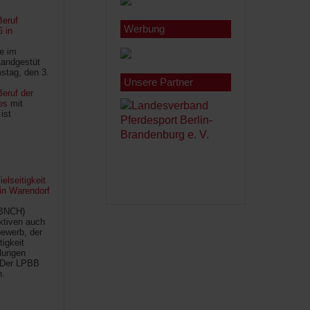
Beruf
Werbung
6 in
le im
Landgestüt
stag, den 3.
Unsere Partner
eruf der
es
mit
ist
lseitigkeit
 in Warendorf
(BNCH)
Aktiven auch
ewerb, der
tigkeit
ilungen
 Der LPBB
n.