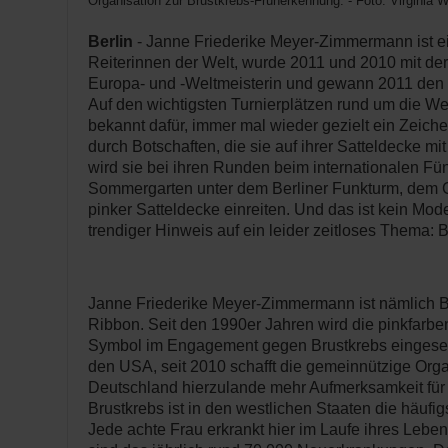
Organisation zur Brustkrebs-Früherkennung. - Foto: Virginia W
Berlin
- Janne Friederike Meyer-Zimmermann ist ei
Reiterinnen der Welt, wurde 2011 und 2010 mit d
Europa- und -Weltmeisterin und gewann 2011 den
Auf den wichtigsten Turnierplätzen rund um die Wel
bekannt dafür, immer mal wieder gezielt ein Zeich
durch Botschaften, die sie auf ihrer Satteldecke mit
wird sie bei ihren Runden beim internationalen Fün
Sommergarten unter dem Berliner Funkturm, dem G
pinker Satteldecke einreiten. Und das ist kein Mo
trendiger Hinweis auf ein leider zeitloses Thema: B
Janne Friederike Meyer-Zimmermann ist nämlich Bo
Ribbon. Seit den 1990er Jahren wird die pinkfarben
Symbol im Engagement gegen Brustkrebs eingeset
den USA, seit 2010 schafft die gemeinnützige Org
Deutschland hierzulande mehr Aufmerksamkeit für
Brustkrebs ist in den westlichen Staaten die häufig
Jede achte Frau erkrankt hier im Laufe ihres Leben