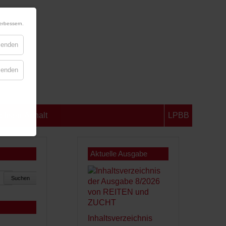
erbessern.
blenden
blenden
chsen-Anhalt
LPBB
Aktuelle Ausgabe
Suchen
Inhaltsverzeichnis