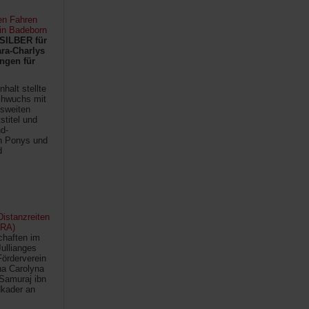
en Fahren
 in Badeborn
SILBER für
ra-Charlys
ngen für
halt stellte
chwuchs mit
sweiten
titel und
d-
en Ponys und
d
istanzreiten
FRA)
chaften im
Jullianges
Förderverein
na Carolyna
Samuraj ibn
kader an