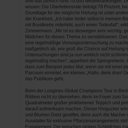
sind das jährlich rund 70.000 Neuerkrankungen. Do
wissen: Die Überlebensrate beträgt 79 Prozent, be
Grundlage für die mögliche Heilung ist unter ande
der Krankheit. „Ich habe leider selbst in meinem B
mit Brustkrebs miterlebt, auch einen Todesfall“, er
Zimmermann. „Mir ist es deswegen sehr wichtig, g
Mädchen für dieses Thema zu sensibilisieren. Das 
eine regelmäßige Vorsorgeuntersuchung zu mache
maßgeblich ab, wie groß die Chance auf Heilung i
Untersuchungen sind ja nun wirklich nicht schlim
regelmäßig machen“, appelliert die Springreiterin. U
dass zum Beispiel jedes Mal, wenn sie mit einer p
Parcours einreitet, ein kleines „Hallo, denk dran! 
das Publikum geht.
Beim der Longines Global Champions Tour in Berlin
Ribbon nicht zu übersehen, denn im Foyer zum So
Quadratmeter großer pinkfarbener Teppich und pi
darauf aufmerksam machen. Dieser Hingucker wi
und Blumen Dietz gestiftet, denn auch die Macher
Ausstatter für exklusive Pflanzenarrangements ste
Engagement. Die typischen pinken Schleifchen z