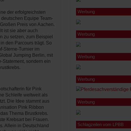
olf
Werbung
ne der erfolgreichsten
er deutschen Equipe Team-
 Großen Preis von Aachen.
t ist sie aber auch
Werbung
en zu setzen, zum Beispiel
 in den Parcours trägt. So
f-Sterne-Turnier im
lobal Jumping Berlin, mit
Werbung
de-Statement, sondern ein
rustkrebs.
Werbung
tschafterin für Pink
e Schleife weltweit als
zt. Die Idee stammt aus
Werbung
anisation Pink Ribbon
 das Thema Brustkrebs.
ste Krebsart bei Frauen.
Schlagzeilen vom LPBB
s. Allein in Deutschland