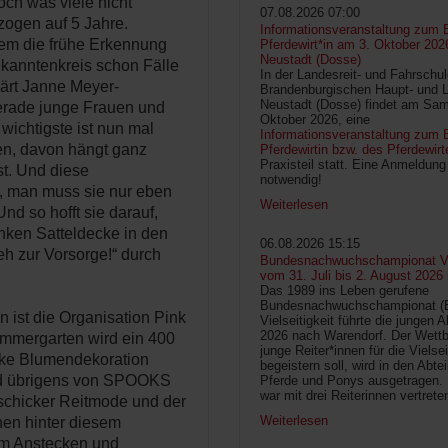
ch was viele nicht
07.08.2026 07:00
zogen auf 5 Jahre.
Informationsveranstaltung zum 
rem die frühe Erkennung
Pferdewirt*in am 3. Oktober 202
Neustadt (Dosse)
ekanntenkreis schon Fälle
In der Landesreit- und Fahrschu
klärt Janne Meyer-
Brandenburgischen Haupt- und 
Neustadt (Dosse) findet am Sam
erade junge Frauen und
Oktober 2026, eine
wichtigste ist nun mal
Informationsveranstaltung zum B
n, davon hängt ganz
Pferdewirtin bzw. des Pferdewirt
Praxisteil statt. Eine Anmeldung 
st. Und diese
notwendig!
m, man muss sie nur eben
Weiterlesen
nd so hofft sie darauf,
inken Satteldecke in den
06.08.2026 15:15
Geh zur Vorsorge!“ durch
Bundesnachwuchschampionat Vie
vom 31. Juli bis 2. August 2026
Das 1989 ins Leben gerufene
Bundesnachwuchschampionat 
 ist die Organisation Pink
Vielseitigkeit führte die jungen 
2026 nach Warendorf. Der Wettb
mmergarten wird ein 400
junge Reiter*innen für die Vielsei
nke Blumendekoration
begeistern soll, wird in den Abte
rd übrigens von SPOOKS
Pferde und Ponys ausgetragen.
war mit drei Reiterinnen vertrete
 schicker Reitmode und der
Weiterlesen
hen hinter diesem
um Anstecken und