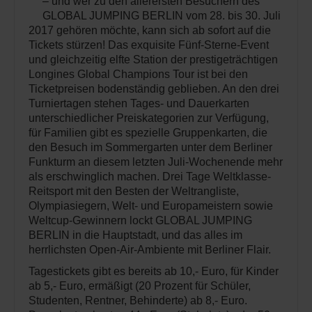
– und wer zu den allerersten Besuchern des
GLOBAL JUMPING BERLIN vom 28. bis 30. Juli
2017 gehören möchte, kann sich ab sofort auf die
Tickets stürzen! Das exquisite Fünf-Sterne-Event
und gleichzeitig elfte Station der prestigeträchtigen
Longines Global Champions Tour ist bei den
Ticketpreisen bodenständig geblieben. An den drei
Turniertagen stehen Tages- und Dauerkarten
unterschiedlicher Preiskategorien zur Verfügung,
für Familien gibt es spezielle Gruppenkarten, die
den Besuch im Sommergarten unter dem Berliner
Funkturm an diesem letzten Juli-Wochenende mehr
als erschwinglich machen. Drei Tage Weltklasse-
Reitsport mit den Besten der Weltrangliste,
Olympiasiegern, Welt- und Europameistern sowie
Weltcup-Gewinnern lockt GLOBAL JUMPING
BERLIN in die Hauptstadt, und das alles im
herrlichsten Open-Air-Ambiente mit Berliner Flair.
Tagestickets gibt es bereits ab 10,- Euro, für Kinder
ab 5,- Euro, ermäßigt (20 Prozent für Schüler,
Studenten, Rentner, Behinderte) ab 8,- Euro.