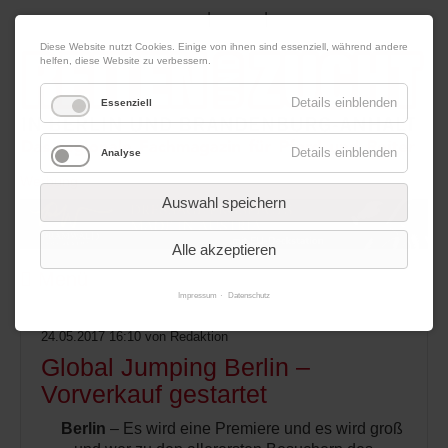
|
|
08. August 2026
Impressum
Kontakt
Datenschutz
Diese Website nutzt Cookies. Einige von ihnen sind essenziell, während andere
helfen, diese Website zu verbessern.
Details einblenden
Essenziell
Details einblenden
Analyse
Werbung
Auswahl speichern
Alle akzeptieren
Menü
Impressum
Datenschutz
24.05.2017 16:10
von Redaktion
Global Jumping Berlin –
Vorverkauf gestartet
Berlin
– Es wird eine Premiere und es wird groß