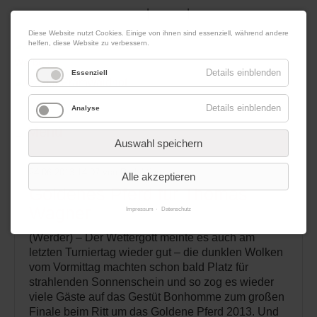
|
|
07. August 2026
Impressum
Kontakt
Datenschutz
Diese Website nutzt Cookies. Einige von ihnen sind essenziell, während andere
helfen, diese Website zu verbessern.
Werbung
Details einblenden
Essenziell
Details einblenden
Analyse
Menü
Auswahl speichern
24.06.2013 14:07
von Redaktion
Alle akzeptieren
Goldenes Pferd für Thomas
Wagner
Impressum
Datenschutz
(Werder) – Der Wettergott meinte es auch am
letzten Turniertag wieder gut – die dunklen Wolken
vom Vormittag machten schon bald Platz für
strahlenden Sonnenschein und so zog es wieder
viele Gäste auf das Gestüt Bonhomme zum großen
Finale beim Ritt um das Goldene Pferd 2013. Und