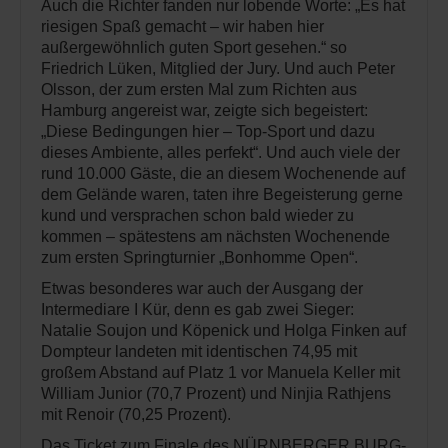
Auch die Richter fanden nur lobende Worte: „Es hat
riesigen Spaß gemacht – wir haben hier
außergewöhnlich guten Sport gesehen.“ so
Friedrich Lüken, Mitglied der Jury. Und auch Peter
Olsson, der zum ersten Mal zum Richten aus
Hamburg angereist war, zeigte sich begeistert:
„Diese Bedingungen hier – Top-Sport und dazu
dieses Ambiente, alles perfekt“. Und auch viele der
rund 10.000 Gäste, die an diesem Wochenende auf
dem Gelände waren, taten ihre Begeisterung gerne
kund und versprachen schon bald wieder zu
kommen – spätestens am nächsten Wochenende
zum ersten Springturnier „Bonhomme Open“.
Etwas besonderes war auch der Ausgang der
Intermediare I Kür, denn es gab zwei Sieger:
Natalie Soujon und Köpenick und Holga Finken auf
Dompteur landeten mit identischen 74,95 mit
großem Abstand auf Platz 1 vor Manuela Keller mit
William Junior (70,7 Prozent) und Ninjia Rathjens
mit Renoir (70,25 Prozent).
Das Ticket zum Finale des NÜRNBERGER BURG-