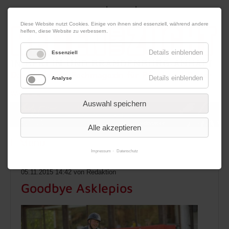
|
|
07. August 2026
Impressum
Kontakt
Datenschutz
Diese Website nutzt Cookies. Einige von ihnen sind essenziell, während andere
helfen, diese Website zu verbessern.
Details einblenden
Essenziell
Details einblenden
Analyse
Werbung
Auswahl speichern
Alle akzeptieren
Menü
Impressum
Datenschutz
05.11.2015 14:42
von Redaktion
Goodbye Asklepios