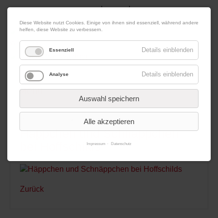
|
|
07. August 2026
Impressum
Kontakt
Datenschutz
Diese Website nutzt Cookies. Einige von ihnen sind essenziell, während andere
helfen, diese Website zu verbessern.
Werbung
Details einblenden
Essenziell
Details einblenden
Analyse
Menü
Auswahl speichern
04.07.2017 20:10
von Redaktion
Alle akzeptieren
Häppchen und Schnäppchen
bei Hoffschilds
Impressum
Datenschutz
Zurück