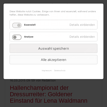
|
|
09. August 2026
Impressum
Kontakt
Datenschutz
Diese Website nutzt Cookies. Einige von ihnen sind essenziell, während andere
helfen, diese Website zu verbessern.
Details einblenden
Essenziell
Details einblenden
Analyse
Werbung
Auswahl speichern
Alle akzeptieren
Menü
Impressum
Datenschutz
16.03.2015 09:59
von Redaktion
Hallenchampionat der
Dressurreiter: Goldener
Einstand für Lena Waldmann