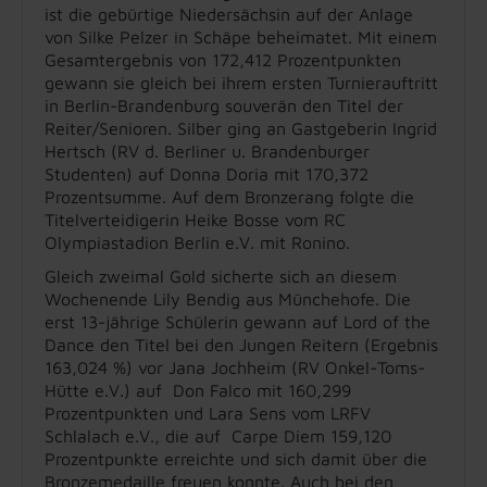
ist die gebürtige Niedersächsin auf der Anlage
von Silke Pelzer in Schäpe beheimatet. Mit einem
Gesamtergebnis von 172,412 Prozentpunkten
gewann sie gleich bei ihrem ersten Turnierauftritt
in Berlin-Brandenburg souverän den Titel der
Reiter/Senioren. Silber ging an Gastgeberin Ingrid
Hertsch (RV d. Berliner u. Brandenburger
Studenten) auf Donna Doria mit 170,372
Prozentsumme. Auf dem Bronzerang folgte die
Titelverteidigerin Heike Bosse vom RC
Olympiastadion Berlin e.V. mit Ronino.
Gleich zweimal Gold sicherte sich an diesem
Wochenende Lily Bendig aus Münchehofe. Die
erst 13-jährige Schülerin gewann auf Lord of the
Dance den Titel bei den Jungen Reitern (Ergebnis
163,024 %) vor Jana Jochheim (RV Onkel-Toms-
Hütte e.V.) auf Don Falco mit 160,299
Prozentpunkten und Lara Sens vom LRFV
Schlalach e.V., die auf Carpe Diem 159,120
Prozentpunkte erreichte und sich damit über die
Bronzemedaille freuen konnte. Auch bei den